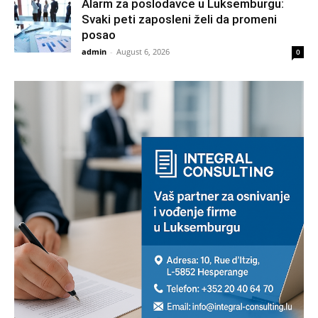
Alarm za poslodavce u Luksemburgu:
Svaki peti zaposleni želi da promeni
posao
admin
-
August 6, 2026
0