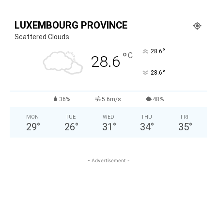
LUXEMBOURG PROVINCE
Scattered Clouds
°
28.6
°
C
28.6
°
28.6
36%
5.6m/s
48%
MON
TUE
WED
THU
FRI
29
°
26
°
31
°
34
°
35
°
- Advertisement -