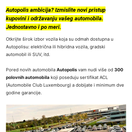
Autopolis ambicija? Izmislite novi pristup
kupovini i održavanju vašeg automobila.
Jednostavno i po meri.
Otkrijte širok izbor vozila koja su odmah dostupna u
Autopolisu: električna ili hibridna vozila, gradski
automobil ili SUV, itd.
Pored novih automobila
Autopolis
vam nudi više od
300
polovnih automobila
koji poseduju sertifikat ACL
(Automobile Club Luxembourg) a dobijate i minimum dve
godine garancije.