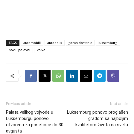
TAGS
automobili
autopolis
goran dostanic
luksemburg
novi i polovni
volvo
Previous article
Next article
Palata velikog vojvode u
Luksemburg ponovo proglašen
Luksemburgu ponovo
gradom sa najboljim
otvorena za posetioce do 30.
kvalitetom života na svetu
avgusta