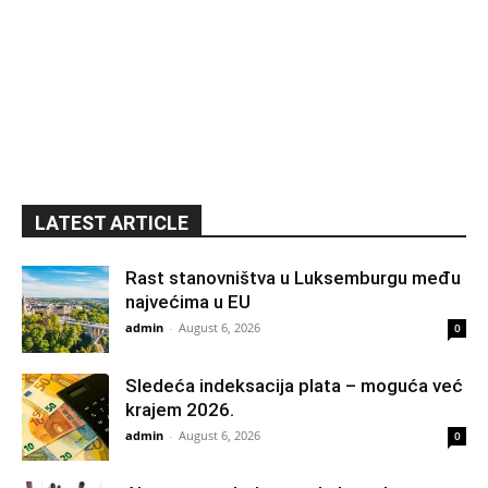
LATEST ARTICLE
Rast stanovništva u Luksemburgu među
najvećima u EU
admin
-
August 6, 2026
0
Sledeća indeksacija plata – moguća već
krajem 2026.
admin
-
August 6, 2026
0