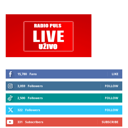
15,780
Fans
LIKE
3,059
Followers
FOLLOW
2,500
Followers
FOLLOW
322
Followers
FOLLOW
331
Subscribers
SUBSCRIBE