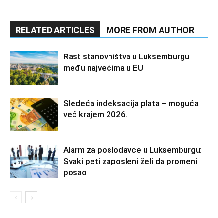
RELATED ARTICLES
MORE FROM AUTHOR
Rast stanovništva u Luksemburgu
među najvećima u EU
Sledeća indeksacija plata – moguća
već krajem 2026.
Alarm za poslodavce u Luksemburgu:
Svaki peti zaposleni želi da promeni
posao