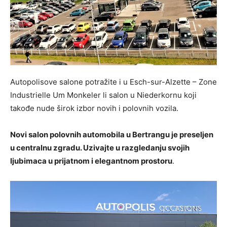
Autopolisove salone potražite i u Esch-sur-Alzette – Zone
Industrielle Um Monkeler li salon u Niederkornu koji
takođe nude širok izbor novih i polovnih vozila.
Novi salon polovnih automobila u Bertrangu je preseljen
u centralnu zgradu. Uzivajte u razgledanju svojih
ljubimaca u prijatnom i elegantnom prostoru
.