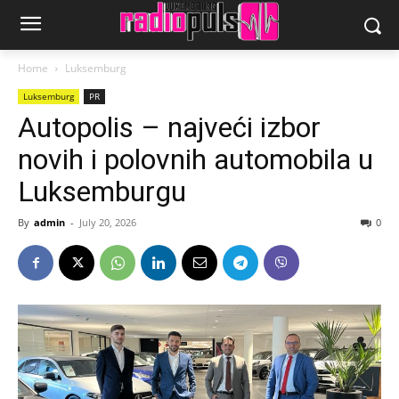
Home
Luksemburg
Luksemburg
PR
Autopolis – najveći izbor
novih i polovnih automobila u
Luksemburgu
By
admin
-
July 20, 2026
0