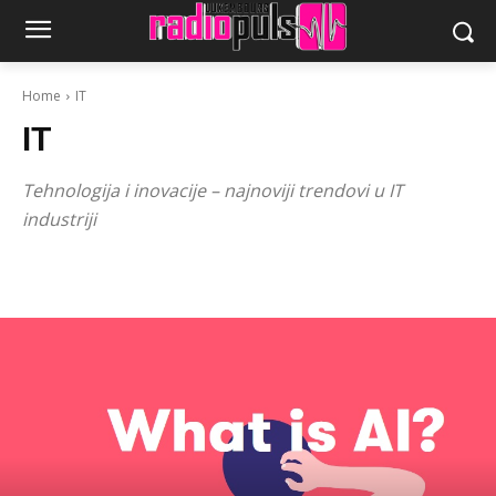
Home
IT
IT
Tehnologija i inovacije – najnoviji trendovi u IT
industriji