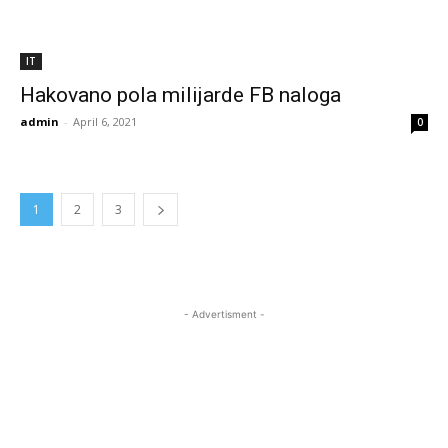
IT
Hakovano pola milijarde FB naloga
admin
-
April 6, 2021
0
1
2
3
- Advertisment -