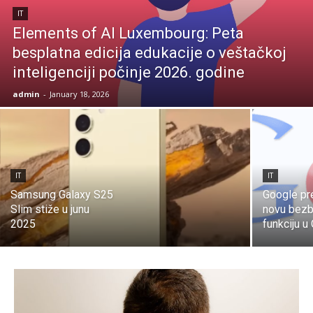
IT
Elements of AI Luxembourg: Peta
besplatna edicija edukacije o veštačkoj
inteligenciji počinje 2026. godine
admin
-
January 18, 2026
IT
IT
Samsung Galaxy S25
Google pr
Slim stiže u junu
novu bez
2025
funkciju 