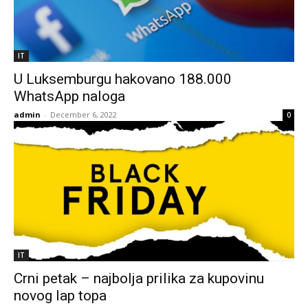
IT
U Luksemburgu hakovano 188.000
WhatsApp naloga
admin
-
December 6, 2022
0
IT
Crni petak – najbolja prilika za kupovinu
novog lap topa