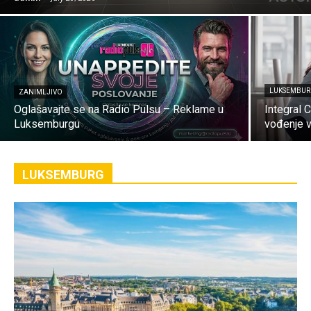
LUKSEMBU
ZANIMLJIVO
Oglašavajte se na Radio Pulsu – Reklame u
Integral 
Luksemburgu
vođenje v
LUKSEMBURG