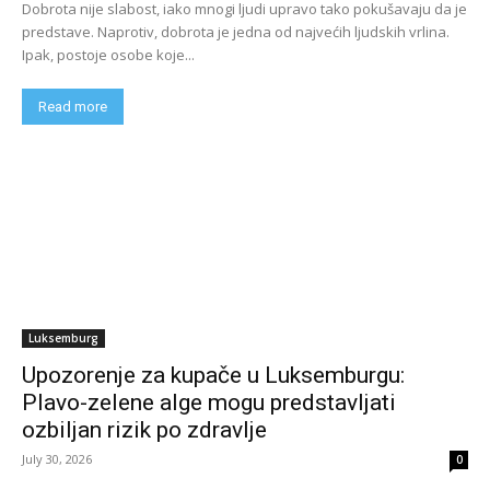
Dobrota nije slabost, iako mnogi ljudi upravo tako pokušavaju da je
predstave. Naprotiv, dobrota je jedna od najvećih ljudskih vrlina.
Ipak, postoje osobe koje...
Read more
Luksemburg
Upozorenje za kupače u Luksemburgu:
Plavo-zelene alge mogu predstavljati
ozbiljan rizik po zdravlje
July 30, 2026
0