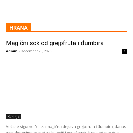
HRANA
Magični sok od grejpfruta i đumbira
admin
-
December 28, 2025
1
Kuhinja
Već ste sigurno čuli za magična dejstva grejpfruta i đumbira, danas
vam donosimo recept za lekoviti i osvežavajući sok od ove dve