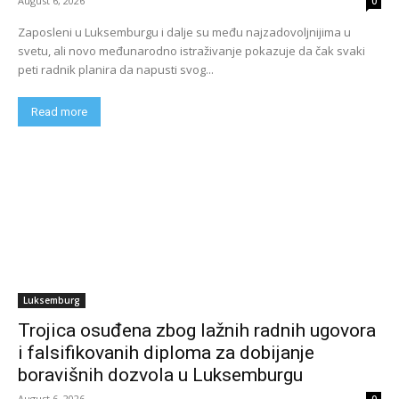
August 6, 2026
0
Zaposleni u Luksemburgu i dalje su među najzadovoljnijima u
svetu, ali novo međunarodno istraživanje pokazuje da čak svaki
peti radnik planira da napusti svog...
Read more
Luksemburg
Trojica osuđena zbog lažnih radnih ugovora
i falsifikovanih diploma za dobijanje
boravišnih dozvola u Luksemburgu
August 6, 2026