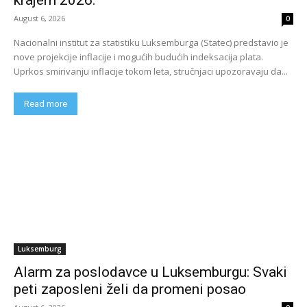
krajem 2026.
August 6, 2026
0
Nacionalni institut za statistiku Luksemburga (Statec) predstavio je
nove projekcije inflacije i mogućih budućih indeksacija plata.
Uprkos smirivanju inflacije tokom leta, stručnjaci upozoravaju da...
Read more
Luksemburg
Alarm za poslodavce u Luksemburgu: Svaki
peti zaposleni želi da promeni posao