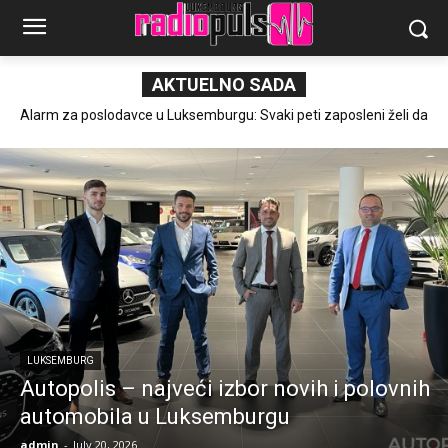
AKTUELNO SADA
Alarm za poslodavce u Luksemburgu: Svaki peti zaposleni želi da
promeni posao
LUKSEMBURG
Autopolis – najveći izbor novih i polovnih
automobila u Luksemburgu
admin
-
July 20, 2026