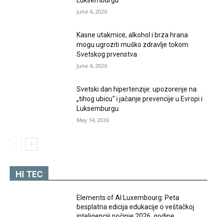
Luksemburgu
June 4, 2026
Kasne utakmice, alkohol i brza hrana
mogu ugroziti muško zdravlje tokom
Svetskog prvenstva
June 4, 2026
Svetski dan hipertenzije: upozorenje na
„tihog ubicu“ i jačanje prevencije u Evropi i
Luksemburgu
May 14, 2026
HI TEC
Elements of AI Luxembourg: Peta
besplatna edicija edukacije o veštačkoj
inteligenciji počinje 2026. godine