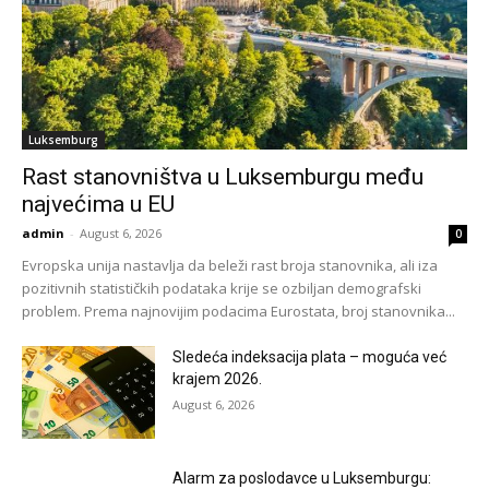
Luksemburg
Rast stanovništva u Luksemburgu među
najvećima u EU
admin
-
August 6, 2026
0
Evropska unija nastavlja da beleži rast broja stanovnika, ali iza
pozitivnih statističkih podataka krije se ozbiljan demografski
problem. Prema najnovijim podacima Eurostata, broj stanovnika...
Sledeća indeksacija plata – moguća već
krajem 2026.
August 6, 2026
Alarm za poslodavce u Luksemburgu: