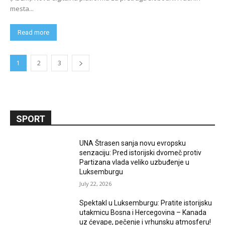
mesta...
Read more
1
2
3
SPORT
UNA Štrasen sanja novu evropsku
senzaciju: Pred istorijski dvomeč protiv
Partizana vlada veliko uzbuđenje u
Luksemburgu
July 22, 2026
Spektakl u Luksemburgu: Pratite istorijsku
utakmicu Bosna i Hercegovina – Kanada
uz ćevape, pečenje i vrhunsku atmosferu!