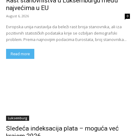
Rast stanovništva u Luksemburgu među
najvećima u EU
August 6, 2026
0
Evropska unija nastavlja da beleži rast broja stanovnika, ali iza
pozitivnih statističkih podataka krije se ozbiljan demografski
problem. Prema najnovijim podacima Eurostata, broj stanovnika...
Read more
Luksemburg
Sledeća indeksacija plata – moguća već