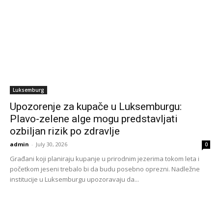
Luksemburg
Upozorenje za kupače u Luksemburgu:
Plavo-zelene alge mogu predstavljati
ozbiljan rizik po zdravlje
admin
-
July 30, 2026
0
Građani koji planiraju kupanje u prirodnim jezerima tokom leta i
početkom jeseni trebalo bi da budu posebno oprezni. Nadležne
institucije u Luksemburgu upozoravaju da...