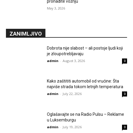
pronađite vožnju
May 3, 2026
ZANIMLJIVO
Dobrota nije slabost – ali postoje ljudi koji
je zloupotrebljavaju
admin
-
August 3, 2026
0
Kako zaštititi automobil od vrućine: Šta
najviše strada tokom letnjih temperatura
admin
-
July 22, 2026
0
Oglašavajte se na Radio Pulsu – Reklame
u Luksemburgu
admin
-
July 19, 2026
0