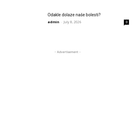
Odakle dolaze naše bolesti?
admin
-
July 8, 2026
0
- Advertisement -