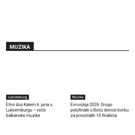
MUZIKA
Luksemburg
Muzika
Etno duo Kalem 6. juna u
Evrovizija 2026: Drugo
Luksemburgu – veče
polufinale u Beču donosi borbu
balkanske muzike
za preostalih 10 finalista