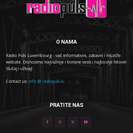
O NAMA
Radio Puls Luxembourg - vaš informativni, zabavni i muzički
website. Donosimo najvažnije i korisne vesti i najboolje hitove!
Slušaj i uživaj!
Contact us:
info @ radiopuls.lu
PRATITE NAS