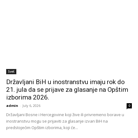
Svet
Državljani BiH u inostranstvu imaju rok do
21. jula da se prijave za glasanje na Opštim
izborima 2026.
admin
-
July 6, 2026
0
Državljani Bosne i Hercegovine koji žive ili privremeno borave u
inostranstvu mogu se prijaviti za glasanje izvan BiH na
predstojećim Opštim izborima, koji će...