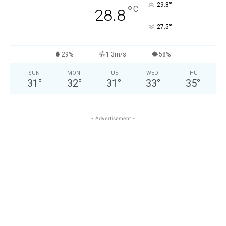
°
29.8
°
C
28.8
°
27.5
29%
1.3m/s
58%
SUN
MON
TUE
WED
THU
31
°
32
°
31
°
33
°
35
°
- Advertisement -