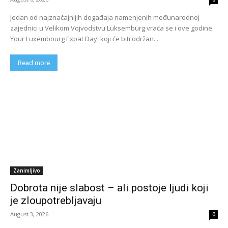
Jedan od najznačajnijih događaja namenjenih međunarodnoj
zajednici u Velikom Vojvodstvu Luksemburg vraća se i ove godine.
Your Luxembourg Expat Day, koji će biti održan...
Read more
Zanimljivo
Dobrota nije slabost – ali postoje ljudi koji
je zloupotrebljavaju
August 3, 2026
0