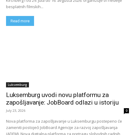
Kirchberg i od 29. jula do 16. avgusta 2026. organizuje tri nedelje
besplatnih filmskih...
Read more
Luksemburg
Luksemburg uvodi novu platformu za
zapošljavanje: JobBoard odlazi u istoriju
July 23, 2026
0
Nova platforma za zapošljavanje u Luksemburgu postepeno će
zameniti postojeći JobBoard Agencije za razvoj zapošljavanja
(ADEM). Nova digitalna platforma za pretragu slobodnih radnih