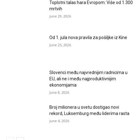
Toplotni talas hara Evropom: Više od 1.300
mrtvih
June 29, 2026
Od 1. jula nova pravila za pošiljke iz Kine
June 25, 2026
Slovenci među najvrednijim radnicima u
EU, ali ne i među najproduktivnijim
ekonomijama
June 8, 2026
Broj milionera u svetu dostigao novi
rekord, Luksemburg među liderima rasta
June 4, 2026