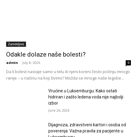
Zanimljivo
Odakle dolaze naše bolesti?
admin
-
July 8, 2026
0
Da li bolest nastaje samo u telu ili njeni koreni često počinju mnogo
ranije – u načinu na koji živimo? Možda se mnoge naše tegobe...
Vrućine u Luksemburgu: Kako ostati
hidriran i zašto ledena voda nije najbolji
izbor
June 26, 2026
Dijagnoza, zdravstveni karton i osoba od
poverenja: Važna pravila za pacijente u