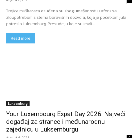
0
Trojica muškaraca osuđena su zbog umešanosti u aferu sa
zloupotrebom sistema boravišnih dozvola, koja je početkom jula
potresla Luksemburg. Presude, u koje su imali...
Read more
Luksemburg
Your Luxembourg Expat Day 2026: Najveći
događaj za strance i međunarodnu
zajednicu u Luksemburgu
August 6, 2026
0