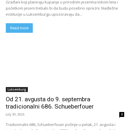
Građani koji planiraju kupanje u prirodnim jezerima tokom leta i
početkom jeseni trebalo bi da budu posebno oprezni. Nadležne
institucije u Luksemburgu upozoravaju da...
Read more
Luksemburg
Od 21. avgusta do 9. septembra
tradicionalni 686. Schueberfouer
July 30, 2026
0
Tradicionalni 686, Schueberfouer počinje u petak, 21. avgusta i