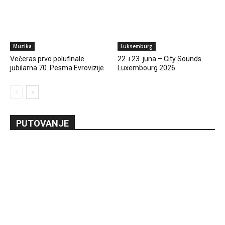
Muzika
Luksemburg
Večeras prvo polufinale
22. i 23. juna – City Sounds
jubilarna 70. Pesma Evrovizije
Luxembourg 2026
PUTOVANJE