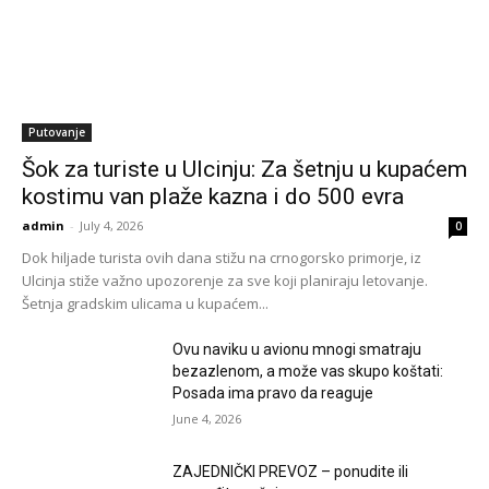
Putovanje
Šok za turiste u Ulcinju: Za šetnju u kupaćem
kostimu van plaže kazna i do 500 evra
admin
-
July 4, 2026
0
Dok hiljade turista ovih dana stižu na crnogorsko primorje, iz
Ulcinja stiže važno upozorenje za sve koji planiraju letovanje.
Šetnja gradskim ulicama u kupaćem...
Ovu naviku u avionu mnogi smatraju
bezazlenom, a može vas skupo koštati:
Posada ima pravo da reaguje
June 4, 2026
ZAJEDNIČKI PREVOZ – ponudite ili