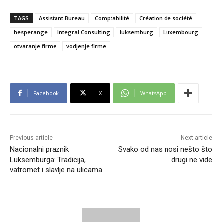
TAGS
Assistant Bureau
Comptabilité
Création de société
hesperange
Integral Consulting
luksemburg
Luxembourg
otvaranje firme
vodjenje firme
Facebook
X
WhatsApp
Previous article
Next article
Nacionalni praznik
Svako od nas nosi nešto što
Luksemburga: Tradicija,
drugi ne vide
vatromet i slavlje na ulicama