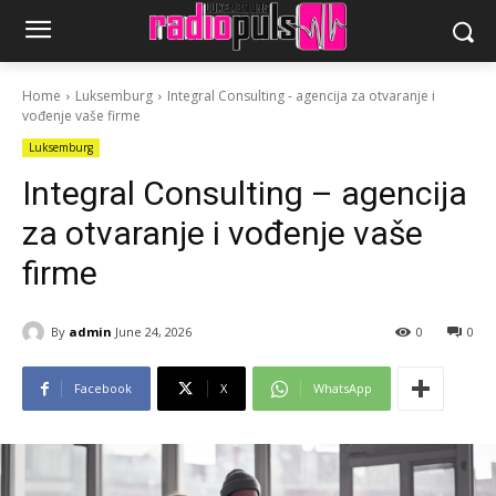
Home
Luksemburg
Integral Consulting - agencija za otvaranje i
vođenje vaše firme
Luksemburg
Integral Consulting – agencija
za otvaranje i vođenje vaše
firme
By
admin
June 24, 2026
0
0
Facebook
X
WhatsApp