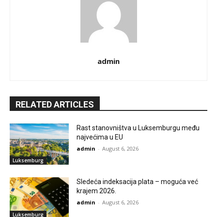
admin
RELATED ARTICLES
Rast stanovništva u Luksemburgu među
najvećima u EU
admin
-
August 6, 2026
Luksemburg
Sledeća indeksacija plata – moguća već
krajem 2026.
admin
-
August 6, 2026
Luksemburg