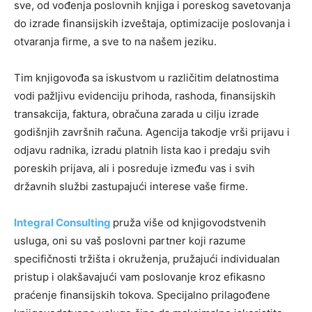
sve, od vođenja poslovnih knjiga i poreskog savetovanja
do izrade finansijskih izveštaja, optimizacije poslovanja i
otvaranja firme, a sve to na našem jeziku.
Tim knjigovođa sa iskustvom u različitim delatnostima
vodi pažljivu evidenciju prihoda, rashoda, finansijskih
transakcija, faktura, obračuna zarada u cilju izrade
godišnjih završnih računa. Agencija takodje vrši prijavu i
odjavu radnika, izradu platnih lista kao i predaju svih
poreskih prijava, ali i posreduje između vas i svih
državnih službi zastupajući interese vaše firme.
Integral Consulting
pruža više od knjigovodstvenih
usluga, oni su vaš poslovni partner koji razume
specifičnosti tržišta i okruženja, pružajući individualan
pristup i olakšavajući vam poslovanje kroz efikasno
praćenje finansijskih tokova. Specijalno prilagođene