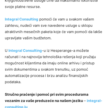
knjigovodstvene usluge čine da maksimalno iskoristite
svoje platne resurse.
Integral Consulting
pomoći će vam u svakom vašem
zahtevu, nudeći vam sve navedene usluge u sklopu
atraktivnih mesečnih paketa koje će vam pomoći da lakše
upravljate vašim budžetom.
U
Integral Consulting
-u iz Hesperange-a možete
računati i na najnovija tehnološka rešenja koji pružaju
mogućnost klijentima da imaju online arhivu i pristup
svim dokumentima u svakom trenutku, uz pomoć
automatizacije procesa i brzu analizu finansijskih
podataka.
Stručno praćenje i pomoć pri svim procedurama
vezanim za vaše preduzeće na našem jeziku
–
integral-
consulting.lu