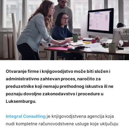
Otvaranje firme i knjigovodjstvo može biti složen i
administrativno zahtevan proces, naročito za
preduzetnike koji nemaju prethodnog iskustva ili ne
poznaju dovoljno zakonodavstvo i procedure u
Luksemburgu.
Integral Consulting
je knjigovodjstvena agencija koja
nudi kompletne računovodstvene usluge koje uključuju