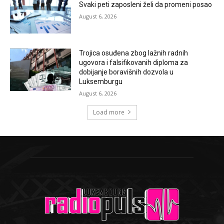
Svaki peti zaposleni želi da promeni posao
August 6, 2026
Trojica osuđena zbog lažnih radnih
ugovora i falsifikovanih diploma za
dobijanje boravišnih dozvola u
Luksemburgu
August 6, 2026
Load more