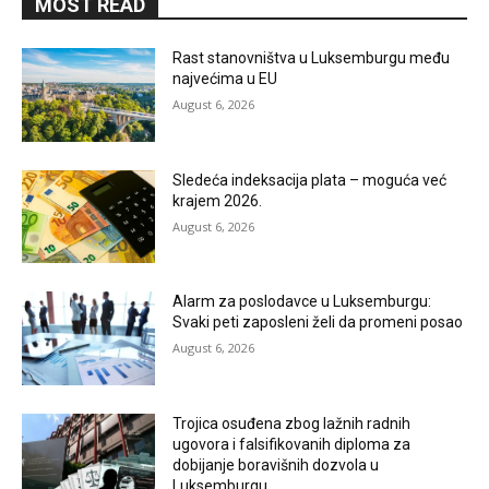
MOST READ
Rast stanovništva u Luksemburgu među
najvećima u EU
August 6, 2026
Sledeća indeksacija plata – moguća već
krajem 2026.
August 6, 2026
Alarm za poslodavce u Luksemburgu:
Svaki peti zaposleni želi da promeni posao
August 6, 2026
Trojica osuđena zbog lažnih radnih
ugovora i falsifikovanih diploma za
dobijanje boravišnih dozvola u
Luksemburgu