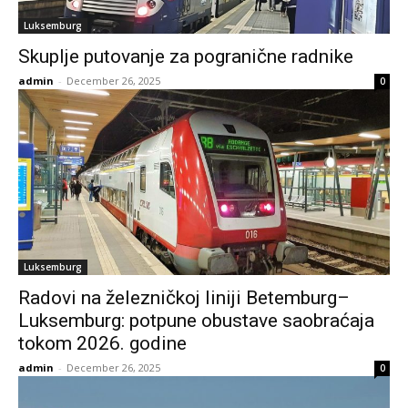
Luksemburg
Skuplje putovanje za pogranične radnike
admin
-
December 26, 2025
0
Luksemburg
Radovi na železničkoj liniji Betemburg–
Luksemburg: potpune obustave saobraćaja
tokom 2026. godine
admin
-
December 26, 2025
0