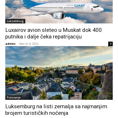
Luksemburg
Luxairov avion sleteo u Muskat dok 400
putnika i dalje čeka repatrijaciju
admin
-
March 4, 2026
0
Putovanje
Luksemburg na listi zemalja sa najmanjim
brojem turističkih noćenja