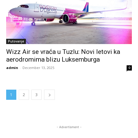
Putovanje
Wizz Air se vraća u Tuzlu: Novi letovi ka
aerodromima blizu Luksemburga
admin
-
December 13, 2025
0
1
2
3
- Advertisment -