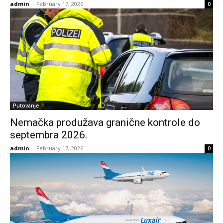
admin
-
February 17, 2026
0
Putovanje
Nemačka produžava granične kontrole do
septembra 2026.
admin
-
February 17, 2026
0