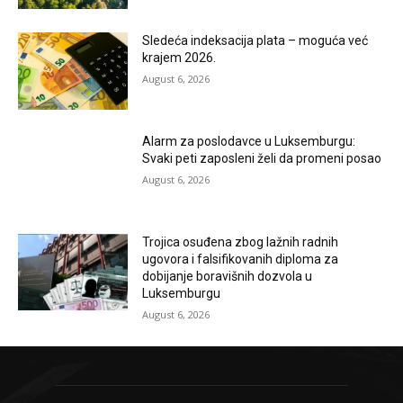
Sledeća indeksacija plata – moguća već
krajem 2026.
August 6, 2026
Alarm za poslodavce u Luksemburgu:
Svaki peti zaposleni želi da promeni posao
August 6, 2026
Trojica osuđena zbog lažnih radnih
ugovora i falsifikovanih diploma za
dobijanje boravišnih dozvola u
Luksemburgu
August 6, 2026