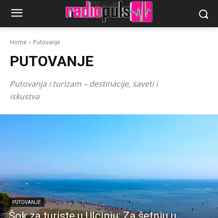
Home
Putovanje
PUTOVANJE
Putovanja i turizam – destinacije, saveti i
iskustva
PUTOVANJE
Šok za turiste u Ulcinju: Za šetnju u