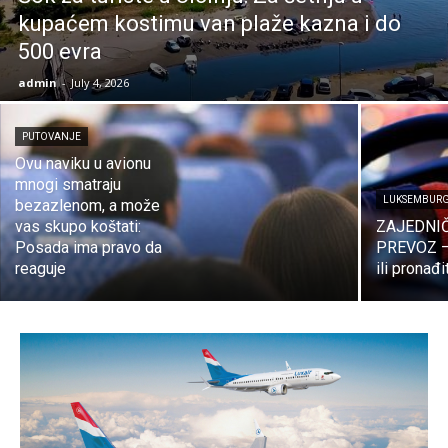
kupaćem kostimu van plaže kazna i do
500 evra
admin
-
July 4, 2026
PUTOVANJE
Ovu naviku u avionu
mnogi smatraju
LUKSEMBUR
bezazlenom, a može
vas skupo koštati:
ZAJEDNI
Posada ima pravo da
PREVOZ –
reaguje
ili pronađ