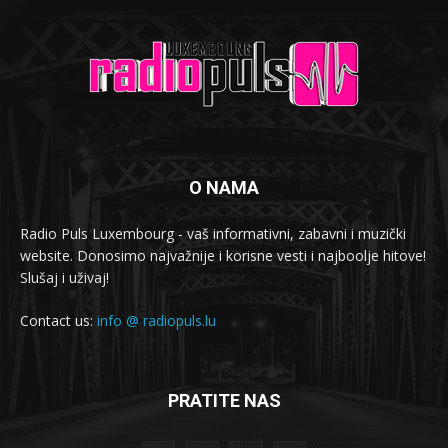
O NAMA
Radio Puls Luxembourg - vaš informativni, zabavni i muzički
website. Donosimo najvažnije i korisne vesti i najboolje hitove!
Slušaj i uživaj!
Contact us:
info @ radiopuls.lu
PRATITE NAS