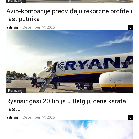
Putovanje
Avio-kompanije predviđaju rekordne profite i
rast putnika
admin
-
December 14, 2025
0
Putovanje
Ryanair gasi 20 linija u Belgiji, cene karata
rastu
admin
-
December 14, 2025
0