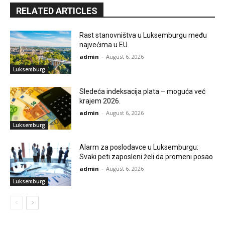
RELATED ARTICLES
Rast stanovništva u Luksemburgu među
najvećima u EU
admin
-
August 6, 2026
Luksemburg
Sledeća indeksacija plata – moguća već
krajem 2026.
admin
-
August 6, 2026
Luksemburg
Alarm za poslodavce u Luksemburgu:
Svaki peti zaposleni želi da promeni posao
admin
-
August 6, 2026
Luksemburg