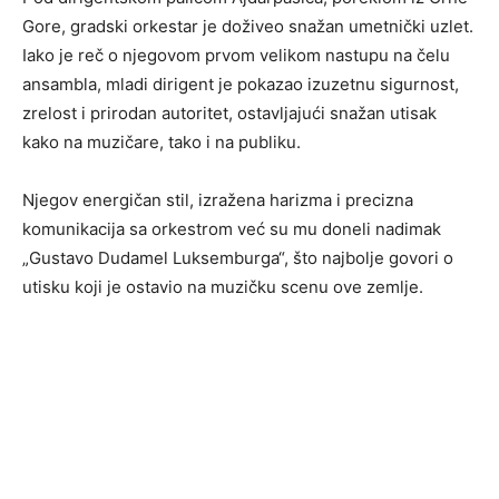
Gore, gradski orkestar je doživeo snažan umetnički uzlet.
Iako je reč o njegovom prvom velikom nastupu na čelu
ansambla, mladi dirigent je pokazao izuzetnu sigurnost,
zrelost i prirodan autoritet, ostavljajući snažan utisak
kako na muzičare, tako i na publiku.
Njegov energičan stil, izražena harizma i precizna
komunikacija sa orkestrom već su mu doneli nadimak
„Gustavo Dudamel Luksemburga“, što najbolje govori o
utisku koji je ostavio na muzičku scenu ove zemlje.