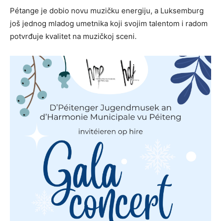
Pétange je dobio novu muzičku energiju, a Luksemburg
još jednog mladog umetnika koji svojim talentom i radom
potvrđuje kvalitet na muzičkoj sceni.