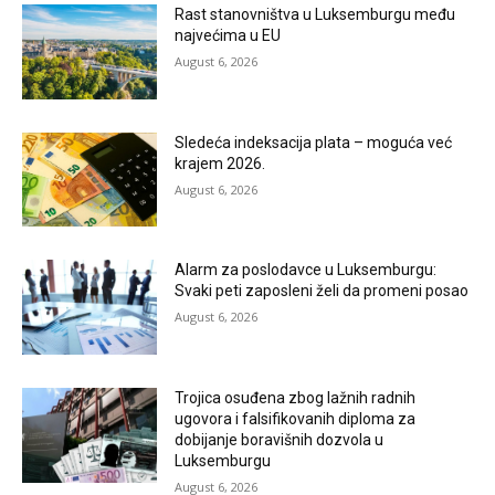
Rast stanovništva u Luksemburgu među
najvećima u EU
August 6, 2026
Sledeća indeksacija plata – moguća već
krajem 2026.
August 6, 2026
Alarm za poslodavce u Luksemburgu:
Svaki peti zaposleni želi da promeni posao
August 6, 2026
Trojica osuđena zbog lažnih radnih
ugovora i falsifikovanih diploma za
dobijanje boravišnih dozvola u
Luksemburgu
August 6, 2026