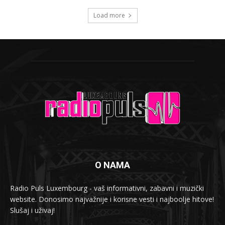
Load more
O NAMA
Radio Puls Luxembourg - vaš informativni, zabavni i muzički
website. Donosimo najvažnije i korisne vesti i najboolje hitove!
Slušaj i uživaj!