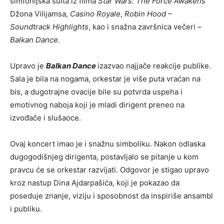
simfonijska suita iz filma
Star Wars: The Force Awakens
Džona Vilijamsa,
Casino Royale
,
Robin Hood –
Soundtrack Highlights
, kao i snažna završnica večeri –
Balkan Dance
.
Upravo je
Balkan Dance
izazvao najjače reakcije publike.
Sala je bila na nogama, orkestar je više puta vraćan na
bis, a dugotrajne ovacije bile su potvrda uspeha i
emotivnog naboja koji je mladi dirigent preneo na
izvođače i slušaoce.
Ovaj koncert imao je i snažnu simboliku. Nakon odlaska
dugogodišnjeg dirigenta, postavljalo se pitanje u kom
pravcu će se orkestar razvijati. Odgovor je stigao upravo
kroz nastup Dina Ajdarpašića, koji je pokazao da
poseduje znanje, viziju i sposobnost da inspiriše ansambl
i publiku.