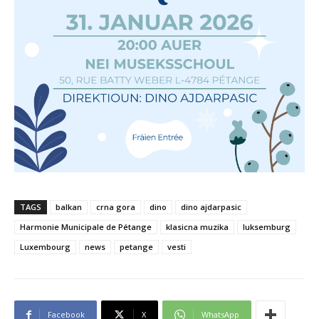
TAGS
balkan
crna gora
dino
dino ajdarpasic
Harmonie Municipale de Pétange
klasicna muzika
luksemburg
Luxembourg
news
petange
vesti
Facebook
X
WhatsApp