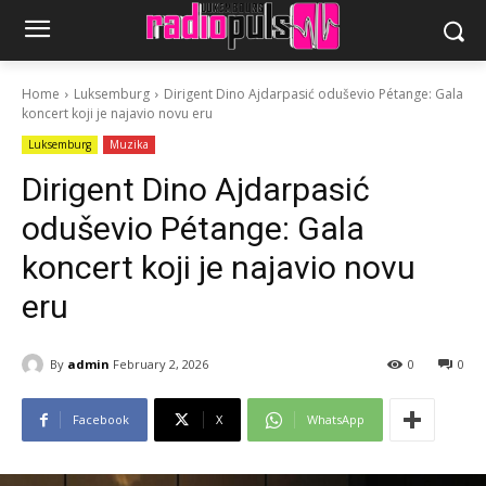
Home
Luksemburg
Dirigent Dino Ajdarpasić oduševio Pétange: Gala
koncert koji je najavio novu eru
Luksemburg
Muzika
Dirigent Dino Ajdarpasić
oduševio Pétange: Gala
koncert koji je najavio novu
eru
By
admin
February 2, 2026
0
0
Facebook
X
WhatsApp