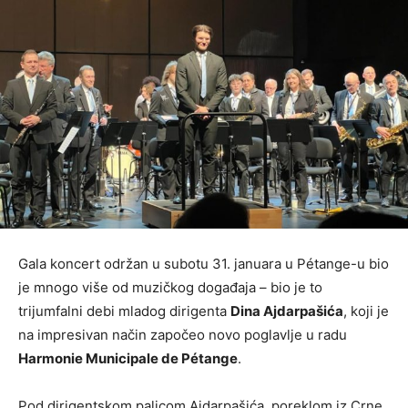
Gala koncert održan u subotu 31. januara u Pétange-u bio
je mnogo više od muzičkog događaja – bio je to
trijumfalni debi mladog dirigenta
Dina Ajdarpašića
, koji je
na impresivan način započeo novo poglavlje u radu
Harmonie Municipale de Pétange
.
Pod dirigentskom palicom Ajdarpašića, poreklom iz Crne