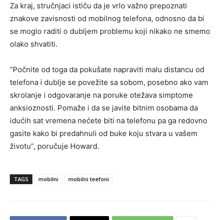
Za kraj, stručnjaci ističu da je vrlo važno prepoznati
znakove zavisnosti od mobilnog telefona, odnosno da bi
se moglo raditi o dubljem problemu koji nikako ne smemo
olako shvatiti.
“Počnite od toga da pokušate napraviti malu distancu od
telefona i dublje se povežite sa sobom, posebno ako vam
skrolanje i odgovaranje na poruke otežava simptome
anksioznosti. Pomaže i da se javite bitnim osobama da
idućih sat vremena nećete biti na telefonu pa ga redovno
gasite kako bi predahnuli od buke koju stvara u vašem
životu”, poručuje Howard.
TAGS
mobilni
mobilni teefoni