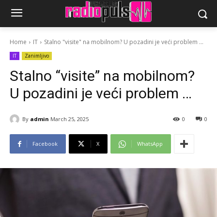
Home
IT
Stalno "visite" na mobilnom? U pozadini je veći problem ...
IT
Zanimljivo
Stalno “visite” na mobilnom?
U pozadini je veći problem …
By
admin
March 25, 2025
0
0
Facebook
X
WhatsApp