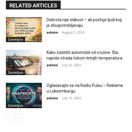
RELATED ARTICLES
Dobrota nije slabost – ali postoje ljudi koji
je zloupotrebljavaju
admin
-
August 3, 2026
Zanimljivo
Kako zaštititi automobil od vrućine: Šta
najviše strada tokom letnjih temperatura
admin
-
July 22, 2026
Zanimljivo
Oglašavajte se na Radio Pulsu – Reklame
u Luksemburgu
admin
-
July 19, 2026
Zanimljivo