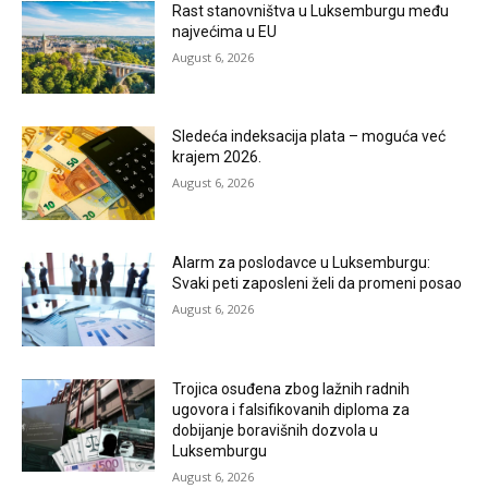
Rast stanovništva u Luksemburgu među
najvećima u EU
August 6, 2026
Sledeća indeksacija plata – moguća već
krajem 2026.
August 6, 2026
Alarm za poslodavce u Luksemburgu:
Svaki peti zaposleni želi da promeni posao
August 6, 2026
Trojica osuđena zbog lažnih radnih
ugovora i falsifikovanih diploma za
dobijanje boravišnih dozvola u
Luksemburgu
August 6, 2026