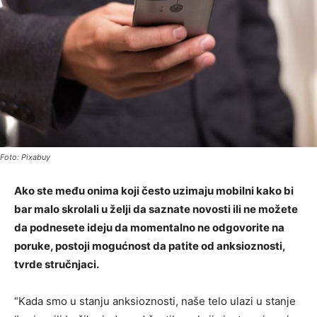
Foto: Pixabuy
Ako ste među onima koji često uzimaju mobilni kako bi
bar malo skrolali u želji da saznate novosti ili ne možete
da podnesete ideju da momentalno ne odgovorite na
poruke, postoji mogućnost da patite od anksioznosti,
tvrde stručnjaci.
“Kada smo u stanju anksioznosti, naše telo ulazi u stanje