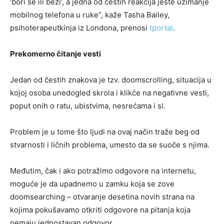
‘bori se ili beži’, a jedna od čestih reakcija jeste uzimanje
mobilnog telefona u ruke”, kaže Tasha Bailey,
psihoterapeutkinja iz Londona, prenosi
tportal
.
Prekomerno čitanje vesti
Jedan od čestih znakova je tzv. doomscrolling, situacija u
kojoj osoba unedogled skrola i klikće na negativne vesti,
poput onih o ratu, ubistvima, nesrećama i sl.
Problem je u tome što ljudi na ovaj način traže beg od
stvarnosti i ličnih problema, umesto da se suoče s njima.
Međutim, čak i ako potražimo odgovore na internetu,
moguće je da upadnemo u zamku koja se zove
doomsearching – otvaranje desetina novih strana na
kojima pokušavamo otkriti odgovore na pitanja koja
nemaju jednostavan odgovor.