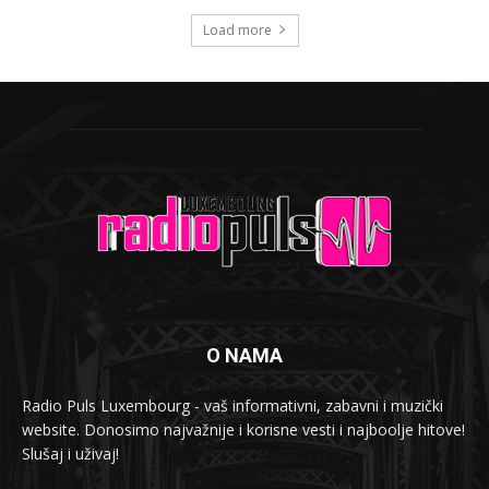
Load more
O NAMA
Radio Puls Luxembourg - vaš informativni, zabavni i muzički
website. Donosimo najvažnije i korisne vesti i najboolje hitove!
Slušaj i uživaj!