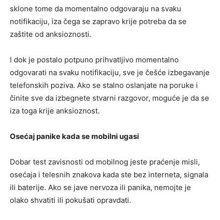
sklone tome da momentalno odgovaraju na svaku
notifikaciju, iza čega se zapravo krije potreba da se
zaštite od anksioznosti.
I dok je postalo potpuno prihvatljivo momentalno
odgovarati na svaku notifikaciju, sve je češće izbegavanje
telefonskih poziva. Ako se stalno oslanjate na poruke i
činite sve da izbegnete stvarni razgovor, moguće je da se
iza toga krije anksioznost.
Os
ećaj panike kada se mobilni ugasi
Dobar test zavisnosti od mobilnog jeste praćenje misli,
osećaja i telesnih znakova kada ste bez interneta, signala
ili baterije. Ako se jave nervoza ili panika, nemojte je
olako shvatiti ili pokušati opravdati.