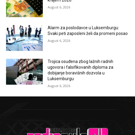
August 6, 2026
Alarm za poslodavce u Luksemburgu:
Svaki peti zaposleni želi da promeni posao
August 6, 2026
Trojica osuđena zbog lažnih radnih
ugovora i falsifikovanih diploma za
dobijanje boravišnih dozvola u
Luksemburgu
August 6, 2026