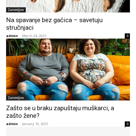
Zanimljivo
Na spavanje bez gaćica – savetuju
stručnjaci
admin
-
March 24, 2025
0
Zanimljivo
Zašto se u braku zapuštaju muškarci, a
zašto žene?
admin
-
January 10, 2025
0