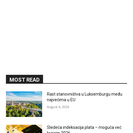
MOST READ
Rast stanovništva u Luksemburgu među
najvećima u EU
August 6, 2026
Sledeća indeksacija plata – moguća već
krajem 2026.