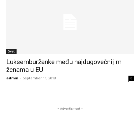
Svet
Luksemburžanke među najdugovečnijim
ženama u EU
admin
-
September 11, 2018
0
- Advertisment -