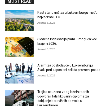
MOST READ
Rast stanovništva u Luksemburgu među
najvećima u EU
August 6, 2026
Sledeća indeksacija plata – moguća već
krajem 2026.
August 6, 2026
Alarm za poslodavce u Luksemburgu:
Svaki peti zaposleni želi da promeni posao
August 6, 2026
Trojica osuđena zbog lažnih radnih
ugovora i falsifikovanih diploma za
dobijanje boravišnih dozvola u
Luksemburgu