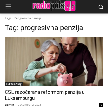
Tags
Progresivna penzija
Tag:
progresivna penzija
Luksemburg
CSL razočarana reformom penzija u
Luksemburgu
admin
-
December 2, 2025
0