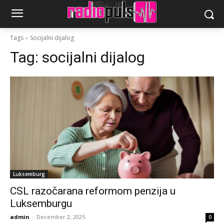
Tags
Socijalni dijalog
Tag:
socijalni dijalog
Luksemburg
CSL razočarana reformom penzija u
Luksemburgu
admin
-
December 2, 2025
0