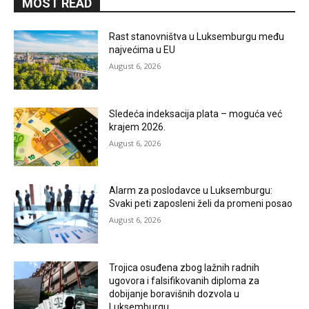
MOST READ
Rast stanovništva u Luksemburgu među
najvećima u EU
August 6, 2026
Sledeća indeksacija plata – moguća već
krajem 2026.
August 6, 2026
Alarm za poslodavce u Luksemburgu:
Svaki peti zaposleni želi da promeni posao
August 6, 2026
Trojica osuđena zbog lažnih radnih
ugovora i falsifikovanih diploma za
dobijanje boravišnih dozvola u
Luksemburgu