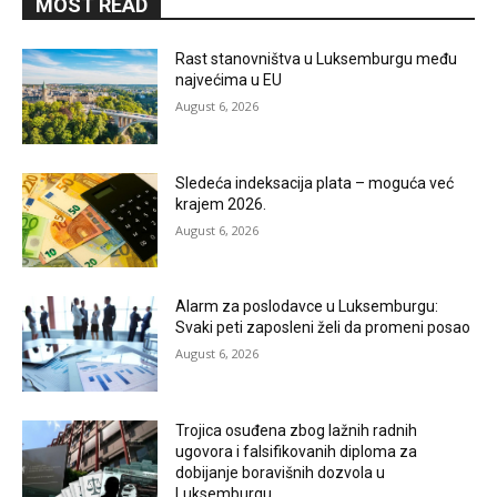
MOST READ
Rast stanovništva u Luksemburgu među
najvećima u EU
August 6, 2026
Sledeća indeksacija plata – moguća već
krajem 2026.
August 6, 2026
Alarm za poslodavce u Luksemburgu:
Svaki peti zaposleni želi da promeni posao
August 6, 2026
Trojica osuđena zbog lažnih radnih
ugovora i falsifikovanih diploma za
dobijanje boravišnih dozvola u
Luksemburgu