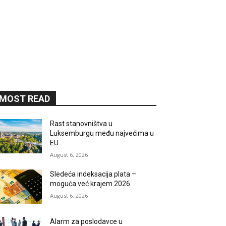
MOST READ
Rast stanovništva u
Luksemburgu među najvećima u
EU
August 6, 2026
Sledeća indeksacija plata –
moguća već krajem 2026.
August 6, 2026
Alarm za poslodavce u