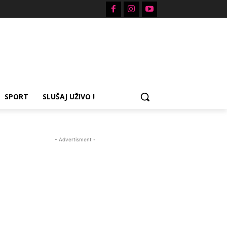
SPORT
SLUŠAJ UŽIVO !
- Advertisment -