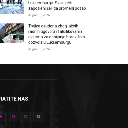
Luksemburgu: Svaki peti
zaposleni želi da promeni posao
August 6, 2026
Trojica osuđena zbog lažnih
radnih ugovora i falsifikovanih
diploma za dobijanje boravišnih
dozvola u Luksemburgu
August 6, 2026
RATITE NAS