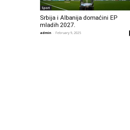
Sport
Srbija i Albanija domaćini EP
mladih 2027.
admin
-
February 9, 2025