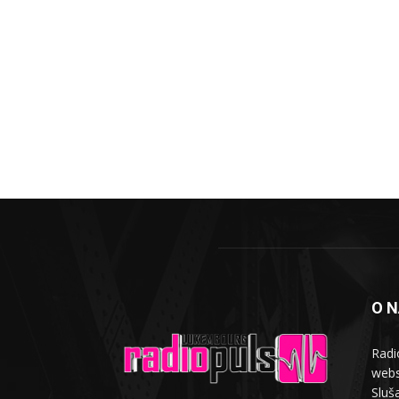
O 
Radi
webs
Sluša