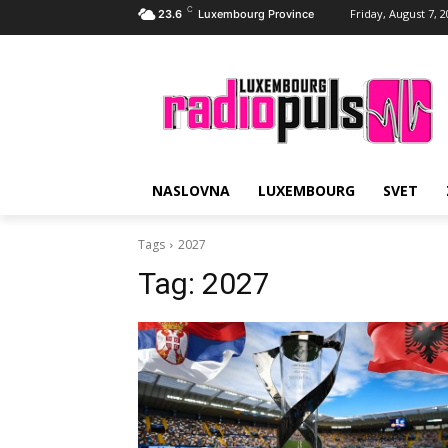
C
Friday, August 7, 
23.6
Luxembourg Province
NASLOVNA
LUXEMBOURG
SVET
Tags
2027
Tag:
2027