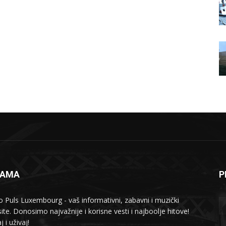
NAMA
P
o Puls Luxembourg - vaš informativni, zabavni i muzički
ite. Donosimo najvažnije i korisne vesti i najboolje hitove!
j i uživaj!