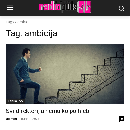
Tags
Ambicija
Tag:
ambicija
Zanimljivo
Svi direktori, a nema ko po hleb
admin
-
June 1, 2026
0