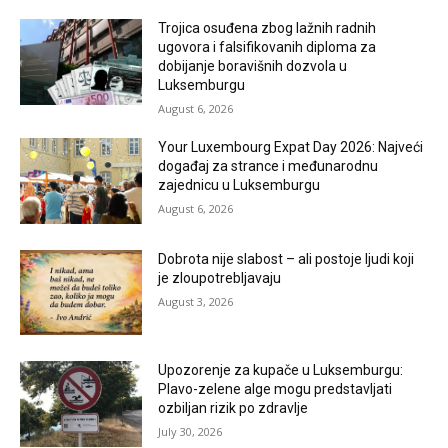
Trojica osuđena zbog lažnih radnih
ugovora i falsifikovanih diploma za
dobijanje boravišnih dozvola u
Luksemburgu
August 6, 2026
Your Luxembourg Expat Day 2026: Najveći
događaj za strance i međunarodnu
zajednicu u Luksemburgu
August 6, 2026
Dobrota nije slabost – ali postoje ljudi koji
je zloupotrebljavaju
August 3, 2026
Upozorenje za kupače u Luksemburgu:
Plavo-zelene alge mogu predstavljati
ozbiljan rizik po zdravlje
July 30, 2026