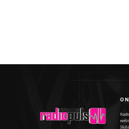
O 
Radi
webs
Sluša