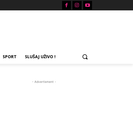
SPORT
SLUŠAJ UŽIVO !
- Advertisment -