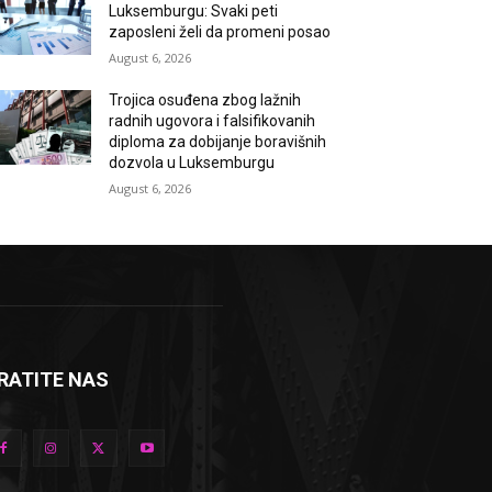
Luksemburgu: Svaki peti
zaposleni želi da promeni posao
August 6, 2026
Trojica osuđena zbog lažnih
radnih ugovora i falsifikovanih
diploma za dobijanje boravišnih
dozvola u Luksemburgu
August 6, 2026
RATITE NAS