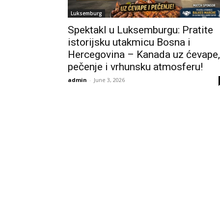
Luksemburg
Spektakl u Luksemburgu: Pratite
istorijsku utakmicu Bosna i
Hercegovina – Kanada uz ćevape,
pečenje i vrhunsku atmosferu!
admin
-
June 3, 2026