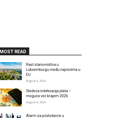
MOST READ
Rast stanovništva u
Luksemburgu među najvećima u
EU
August 6, 2026
Sledeća indeksacija plata –
moguća već krajem 2026.
August 6, 2026
Alarm za poslodavce u