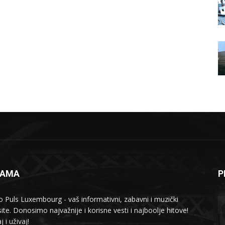
NAMA
P
o Puls Luxembourg - vaš informativni, zabavni i muzički
ite. Donosimo najvažnije i korisne vesti i najboolje hitove!
j i uživaj!