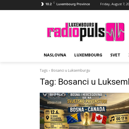
C
Friday, August 7, 2
10.2
Luxembourg Province
NASLOVNA
LUXEMBOURG
SVET
Tags
Bosanci u Luksemburgu
Tag:
Bosanci u Luksem