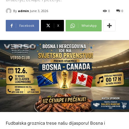
By
admin
June 3, 2026
0
0
Facebook
X
WhatsApp
Fudbalska groznica trese našu dijasporu! Bosna i