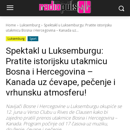
Home
Luksemburg
Spektakl u Luksemburgu: Pratite istorijsku
utakmicu Bosna i Hercegovina – Kanada uz...
Luksemburg
Sport
Spektakl u Luksemburgu:
Pratite istorijsku utakmicu
Bosna i Hercegovina –
Kanada uz ćevape, pečenje i
vrhunsku atmosferu!
Navijači Bosne i Hercegovine u Luksemburgu okupiće se
12. juna u Verso Clubu u Rives de Clausen kako bi
zajedno pratili prenos utakmice Bosna i Hercegovina –
Kanada. Program počinje od 17 časova uz muziku,
druženje, ćevape i pečenje.