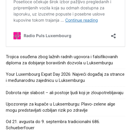
Trojica osuđena zbog lažnih radnih ugovora i falsifikovanih
diploma za dobijanje boravišnih dozvola u Luksemburgu
Your Luxembourg Expat Day 2026: Najveći događaj za strance
i međunarodnu zajednicu u Luksemburgu
Dobrota nije slabost – ali postoje ljudi koji je zloupotrebljavaju
Upozorenje za kupače u Luksemburgu: Plavo-zelene alge
mogu predstavljati ozbiljan rizik po zdravlje
Od 21. avgusta do 9. septembra tradicionalni 686.
Schueberfouer