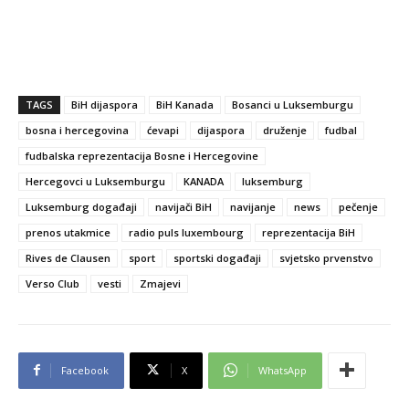
TAGS
BiH dijaspora
BiH Kanada
Bosanci u Luksemburgu
bosna i hercegovina
ćevapi
dijaspora
druženje
fudbal
fudbalska reprezentacija Bosne i Hercegovine
Hercegovci u Luksemburgu
KANADA
luksemburg
Luksemburg događaji
navijači BiH
navijanje
news
pečenje
prenos utakmice
radio puls luxembourg
reprezentacija BiH
Rives de Clausen
sport
sportski događaji
svjetsko prvenstvo
Verso Club
vesti
Zmajevi
Facebook
X
WhatsApp