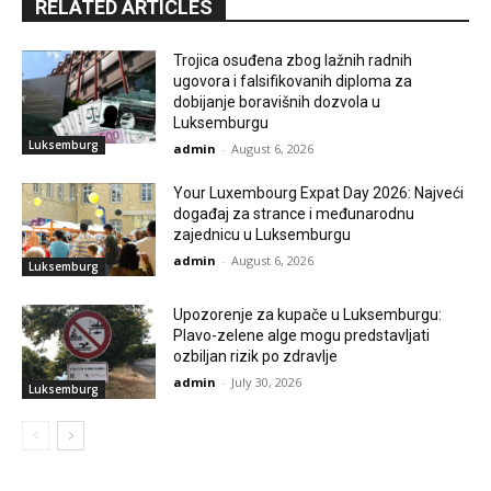
RELATED ARTICLES
Trojica osuđena zbog lažnih radnih
ugovora i falsifikovanih diploma za
dobijanje boravišnih dozvola u
Luksemburgu
Luksemburg
admin
-
August 6, 2026
Your Luxembourg Expat Day 2026: Najveći
događaj za strance i međunarodnu
zajednicu u Luksemburgu
admin
-
August 6, 2026
Luksemburg
Upozorenje za kupače u Luksemburgu:
Plavo-zelene alge mogu predstavljati
ozbiljan rizik po zdravlje
admin
-
July 30, 2026
Luksemburg