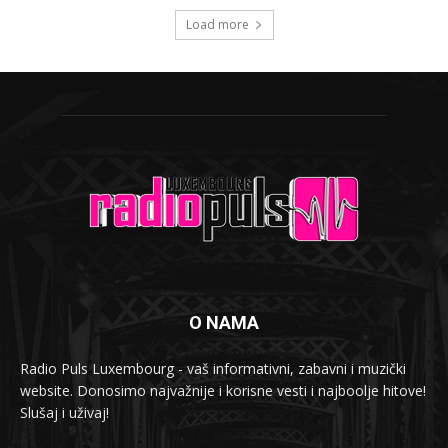
Load more
O NAMA
Radio Puls Luxembourg - vaš informativni, zabavni i muzički
website. Donosimo najvažnije i korisne vesti i najboolje hitove!
Slušaj i uživaj!