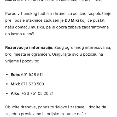
Pored vrhunskog fudbala i hrane, za odlično raspoloženje
pre i posle utakmice zadužen je
DJ Miki
koji će puštati
našu domaću muziku, pa je dobra zabava zagarantovana
do kasno u noć!
Rezervacije i informacije:
Zbog ogromnog interesovanja,
broj mjesta je ograničen. Osigurajte svoju poziciju na
vrijeme i pozovite:
Edin:
691 548 512
Miki:
671 530 500
Alko
: +33 751 05 20 21
Obucite dresove, ponesite šalove i zastave, i dođite da
zajedno proslavimo istorijske trenutke naše