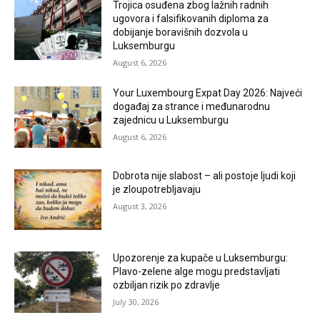
Trojica osuđena zbog lažnih radnih
ugovora i falsifikovanih diploma za
dobijanje boravišnih dozvola u
Luksemburgu
August 6, 2026
Your Luxembourg Expat Day 2026: Najveći
događaj za strance i međunarodnu
zajednicu u Luksemburgu
August 6, 2026
Dobrota nije slabost – ali postoje ljudi koji
je zloupotrebljavaju
August 3, 2026
Upozorenje za kupače u Luksemburgu:
Plavo-zelene alge mogu predstavljati
ozbiljan rizik po zdravlje
July 30, 2026