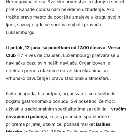
Hercegovina ide na Svetsko prvenstvo, a istorijski susret
protiv Kanade donosi nam neviđeno uzbuđenje. Ako
tražite pravo mesto da podržite zmajeve u krugu svojih
ljudi, saznajte gde se sprema najbolji provod u
Luksemburgu!
U
petak, 12. juna, sa početkom od 17:00 časova
,
Verso
Club
(17 Rives de Clausen, Luxembourg) pretvara se u
navijačku bazu svih naših navijača. Organizovan je
direktan prenos utakmice na velikim ekranima, uz
vrhunsko ozvučenje i pravu stadionsku atmosferu.
Kako bi ugođaj bio potpun, organizatori su obezbedili
bogatu gastronomsku ponudu. Svi posetioci će moći
uživati u tradicionalnim specijalitetima sa roštilja –
vrućim
ćevapima i pečenju
, koje s ponosom sponzoriše i
priprema prijatelj utakmice, poznati market
Balkes
Marche
iz Escha (24-26 Rue Guillaume Capus, Esch).