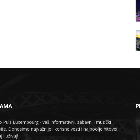
NAMA
P
o Puls Luxembourg - vaš informativni, zabavni i muzički
ite. Donosimo najvažnije i korisne vesti i najboolje hitove!
j i uživaj!