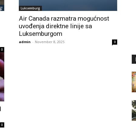
Luksemburg
Air Canada razmatra mogućnost
uvođenja direktne linije sa
Luksemburgom
admin
-
November 8, 2025
0
0
d
0