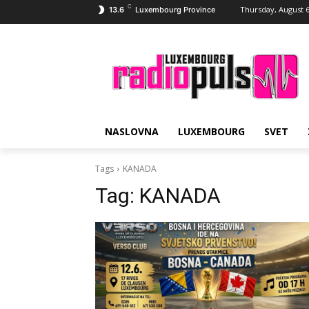
C
Thursday, August 6
13.6
Luxembourg Province
NASLOVNA
LUXEMBOURG
SVET
Tags
KANADA
Tag:
KANADA