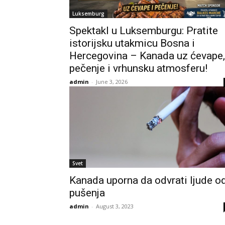
Luksemburg
Spektakl u Luksemburgu: Pratite
istorijsku utakmicu Bosna i
Hercegovina – Kanada uz ćevape,
pečenje i vrhunsku atmosferu!
admin
-
June 3, 2026
Svet
Kanada uporna da odvrati ljude o
pušenja
admin
-
August 3, 2023