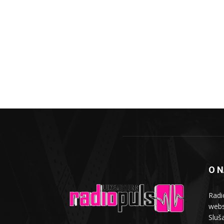
O 
Radi
webs
Sluša