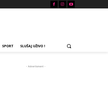
SPORT
SLUŠAJ UŽIVO !
- Advertisment -