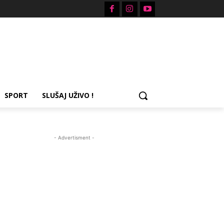
SPORT
SLUŠAJ UŽIVO !
- Advertisment -