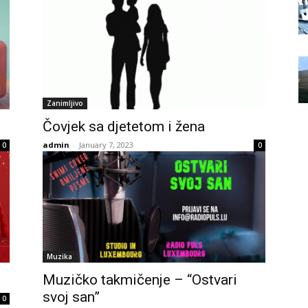
Zanimljivo
Čovjek sa djetetom i žena
admin
-
January 7, 2023
0
0
Muzika
Muzičko takmičenje – “Ostvari
svoj san”
0