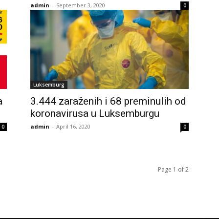
admin
-
September 3, 2020
0
Luksemburg
a
3.444 zaraženih i 68 preminulih od
koronavirusa u Luksemburgu
admin
-
April 16, 2020
0
0
Page 1 of 2