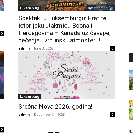
Luksemburg
Spektakl u Luksemburgu: Pratite
istorijsku utakmicu Bosna i
Hercegovina – Kanada uz ćevape,
0
pečenje i vrhunsku atmosferu!
admin
-
June 3, 2026
0
Luksemburg
Srećna Nova 2026. godina!
admin
-
December 31, 2025
0
0