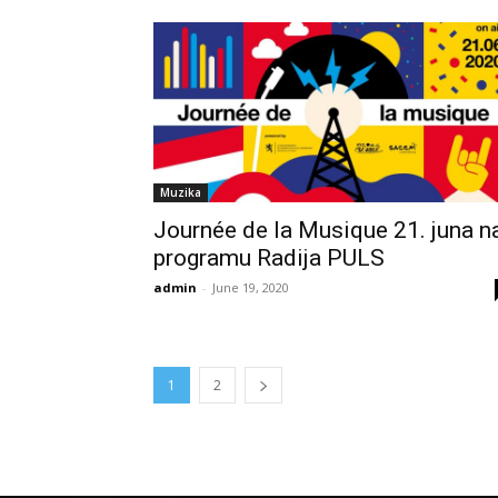
Muzika
Journée de la Musique 21. juna n
programu Radija PULS
admin
-
June 19, 2020
1
2