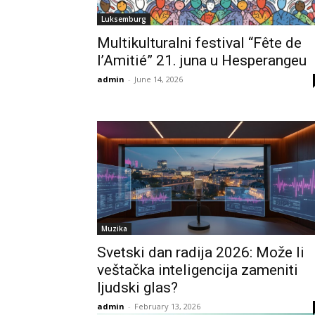
Luksemburg
Multikulturalni festival “Fête de
l’Amitié” 21. juna u Hesperangeu
admin
-
June 14, 2026
Muzika
Svetski dan radija 2026: Može li
veštačka inteligencija zameniti
ljudski glas?
admin
-
February 13, 2026