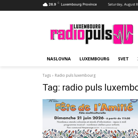
C
Saturday, August 8
26.9
Luxembourg Province
NASLOVNA
LUXEMBOURG
SVET
Tags
Radio puls luxembourg
Tag:
radio puls luxemb