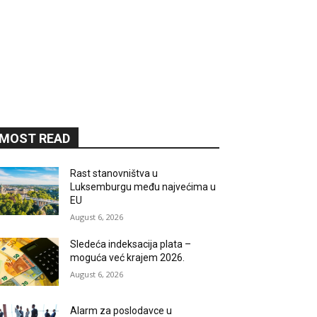
MOST READ
Rast stanovništva u
Luksemburgu među najvećima u
EU
August 6, 2026
Sledeća indeksacija plata –
moguća već krajem 2026.
August 6, 2026
Alarm za poslodavce u