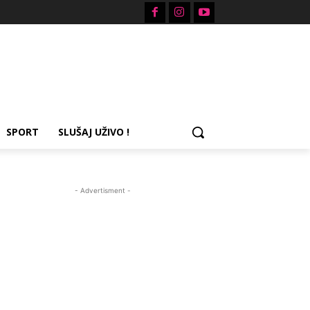
SPORT
SLUŠAJ UŽIVO !
- Advertisment -