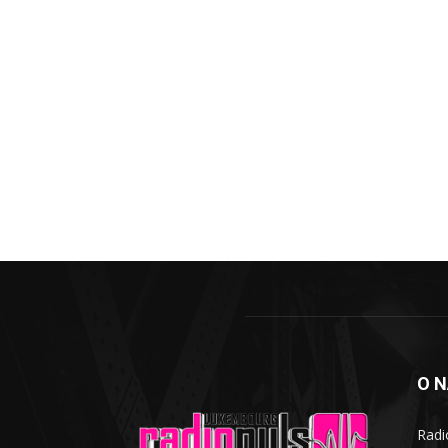
O 
Radi