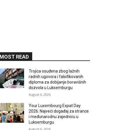
MOST READ
Trojica osuđena zbog lažnih
radnih ugovora i falsifikovanih
diploma za dobijanje boravišnih
dozvola u Luksemburgu
August 6, 2026
Your Luxembourg Expat Day
2026: Najveći događaj za strance
i međunarodnu zajednicu u
Luksemburgu
August 6, 2026