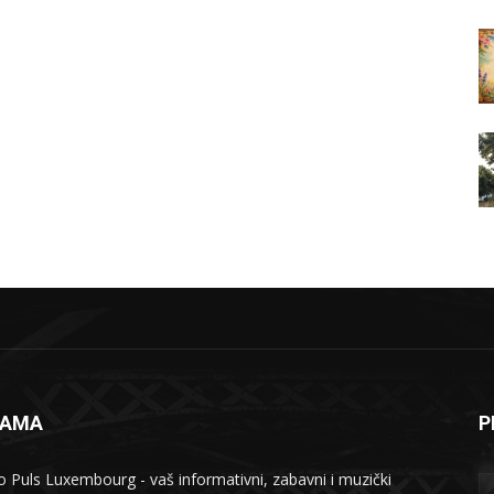
NAMA
P
o Puls Luxembourg - vaš informativni, zabavni i muzički