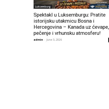
Luksemburg
Spektakl u Luksemburgu: Pratite
istorijsku utakmicu Bosna i
Hercegovina – Kanada uz ćevape,
pečenje i vrhunsku atmosferu!
admin
-
June 3, 2026