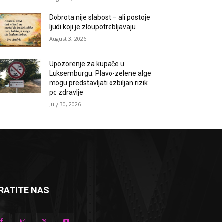
Dobrota nije slabost – ali postoje
ljudi koji je zloupotrebljavaju
August 3, 2026
Upozorenje za kupače u
Luksemburgu: Plavo-zelene alge
mogu predstavljati ozbiljan rizik
po zdravlje
July 30, 2026
RATITE NAS