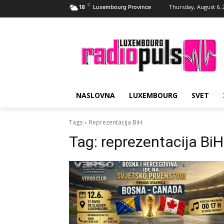
C
Thursday, August 6, 
18
Luxembourg Province
NASLOVNA
LUXEMBOURG
SVET
Tags
Reprezentacija BiH
Tag:
reprezentacija BiH