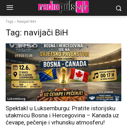
Tags
Navijači BiH
Tag:
navijači BiH
Luksemburg
Spektakl u Luksemburgu: Pratite istorijsku
utakmicu Bosna i Hercegovina – Kanada uz
ćevape, pečenje i vrhunsku atmosferu!