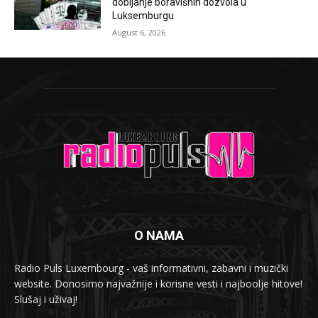
dobijanje boravišnih dozvola u
Luksemburgu
August 6, 2026
O NAMA
Radio Puls Luxembourg - vaš informativni, zabavni i muzički
website. Donosimo najvažnije i korisne vesti i najboolje hitove!
Slušaj i uživaj!