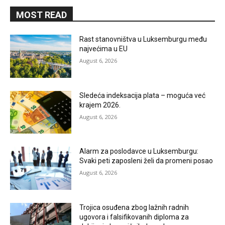
MOST READ
Rast stanovništva u Luksemburgu među
najvećima u EU
August 6, 2026
Sledeća indeksacija plata – moguća već
krajem 2026.
August 6, 2026
Alarm za poslodavce u Luksemburgu:
Svaki peti zaposleni želi da promeni posao
August 6, 2026
Trojica osuđena zbog lažnih radnih
ugovora i falsifikovanih diploma za