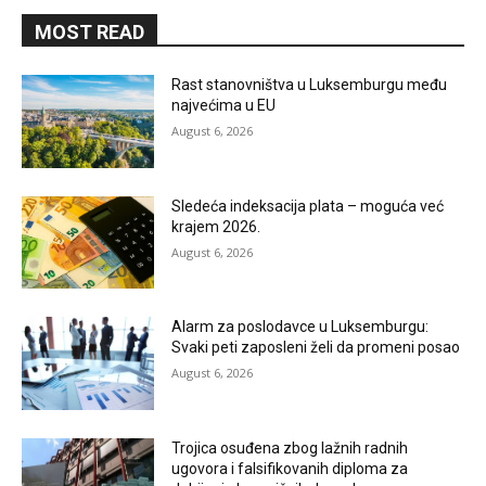
MOST READ
Rast stanovništva u Luksemburgu među
najvećima u EU
August 6, 2026
Sledeća indeksacija plata – moguća već
krajem 2026.
August 6, 2026
Alarm za poslodavce u Luksemburgu:
Svaki peti zaposleni želi da promeni posao
August 6, 2026
Trojica osuđena zbog lažnih radnih
ugovora i falsifikovanih diploma za