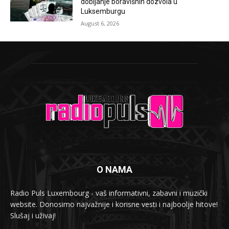
dobijanje boravišnih dozvola u
Luksemburgu
August 6, 2026
O NAMA
Radio Puls Luxembourg - vaš informativni, zabavni i muzički
website. Donosimo najvažnije i korisne vesti i najboolje hitove!
Slušaj i uživaj!