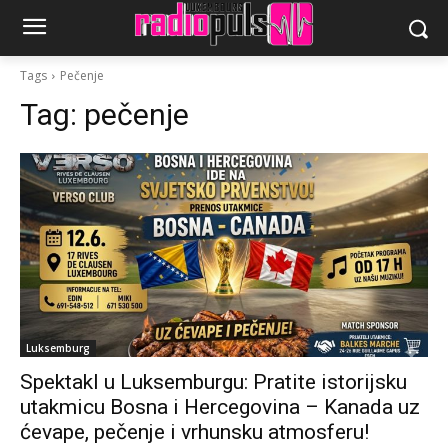
Tags
Pečenje
Tag:
pečenje
Luksemburg
Spektakl u Luksemburgu: Pratite istorijsku
utakmicu Bosna i Hercegovina – Kanada uz
ćevape, pečenje i vrhunsku atmosferu!