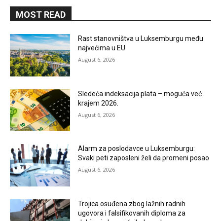
MOST READ
Rast stanovništva u Luksemburgu među
najvećima u EU
August 6, 2026
Sledeća indeksacija plata – moguća već
krajem 2026.
August 6, 2026
Alarm za poslodavce u Luksemburgu:
Svaki peti zaposleni želi da promeni posao
August 6, 2026
Trojica osuđena zbog lažnih radnih
ugovora i falsifikovanih diploma za