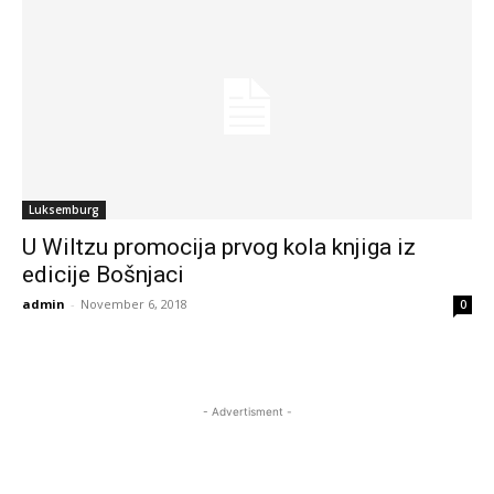
Luksemburg
U Wiltzu promocija prvog kola knjiga iz
edicije Bošnjaci
admin
-
November 6, 2018
0
- Advertisment -