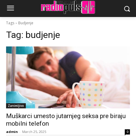
Tags
Budjenje
Tag:
budjenje
Zanimljivo
Muškarci umesto jutarnjeg seksa pre biraju
mobilni telefon
admin
-
March 25, 2025
0