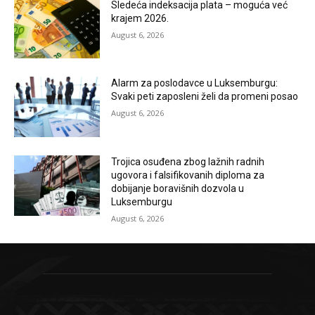
Sledeća indeksacija plata – moguća već
krajem 2026.
August 6, 2026
Alarm za poslodavce u Luksemburgu:
Svaki peti zaposleni želi da promeni posao
August 6, 2026
Trojica osuđena zbog lažnih radnih
ugovora i falsifikovanih diploma za
dobijanje boravišnih dozvola u
Luksemburgu
August 6, 2026