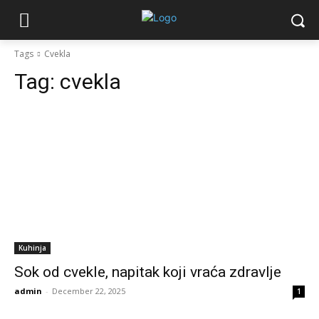
Tags
Cvekla
Tag:
cvekla
Kuhinja
Sok od cvekle, napitak koji vraća zdravlje
admin
-
December 22, 2025
1