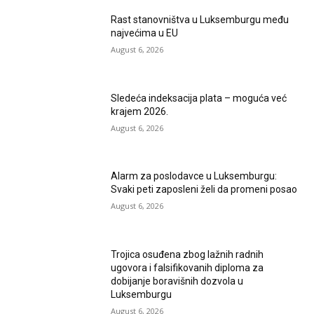
Rast stanovništva u Luksemburgu među
najvećima u EU
August 6, 2026
Sledeća indeksacija plata – moguća već
krajem 2026.
August 6, 2026
Alarm za poslodavce u Luksemburgu:
Svaki peti zaposleni želi da promeni posao
August 6, 2026
Trojica osuđena zbog lažnih radnih
ugovora i falsifikovanih diploma za
dobijanje boravišnih dozvola u
Luksemburgu
August 6, 2026