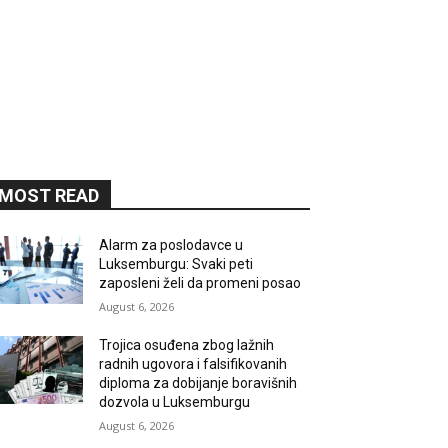
MOST READ
Alarm za poslodavce u
Luksemburgu: Svaki peti
zaposleni želi da promeni posao
August 6, 2026
Trojica osuđena zbog lažnih
radnih ugovora i falsifikovanih
diploma za dobijanje boravišnih
dozvola u Luksemburgu
August 6, 2026