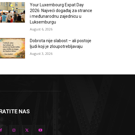
Your Luxembourg Expat Day
2026: Najveći događaj za strance
i međunarodnu zajednicu u
Luksemburgu
August 6, 2026
Dobrota nije slabost – ali postoje
ljudi koji je zloupotrebljavaju
August 3, 2026
RATITE NAS