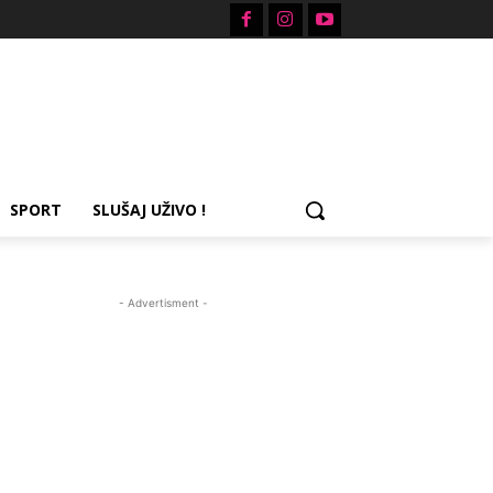
SPORT
SLUŠAJ UŽIVO !
- Advertisment -