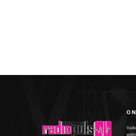
O 
Radi
webs