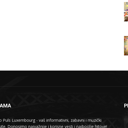
NAMA
P
o Puls Luxembourg - vaš informativni, zabavni i muzički
ite. Donosimo najvažnije i korisne vesti i najboolje hitove!