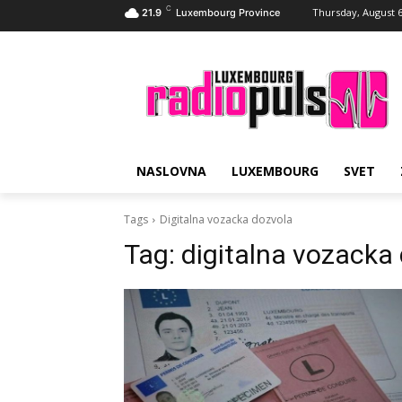
C
Thursday, August 6
21.9
Luxembourg Province
NASLOVNA
LUXEMBOURG
SVET
Tags
Digitalna vozacka dozvola
Tag:
digitalna vozacka