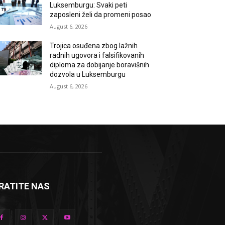
Luksemburgu: Svaki peti
zaposleni želi da promeni posao
August 6, 2026
Trojica osuđena zbog lažnih
radnih ugovora i falsifikovanih
diploma za dobijanje boravišnih
dozvola u Luksemburgu
August 6, 2026
RATITE NAS