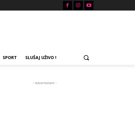
SPORT
SLUŠAJ UŽIVO !
- Advertisment -