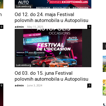
Luksemburg
h
Od 12. do 24. maja Festival
polovnih automobila u Autopolisu
admin
-
May 11, 2025
0
0
Luksemburg
Od 03. do 15. juna Festival
polovnih automobila u Autopolisu
admin
-
June 3, 2024
0
0