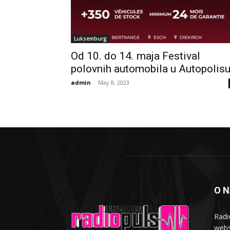
Luksemburg
Od 10. do 14. maja Festival
polovnih automobila u Autopolis
admin
-
May 8, 2023
O 
Radi
webs