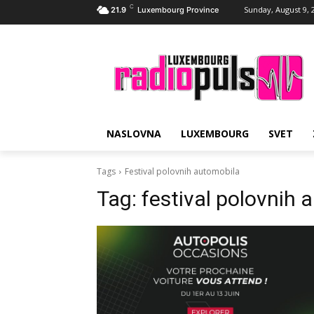
C
Sunday, August 9, 
21.9
Luxembourg Province
NASLOVNA
LUXEMBOURG
SVET
Tags
Festival polovnih automobila
Tag:
festival polovnih 