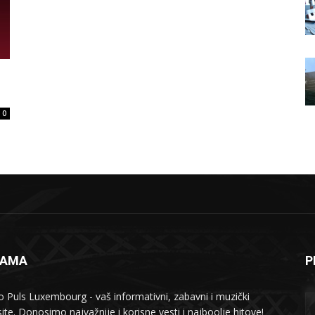
u
0
NAMA
P
o Puls Luxembourg - vaš informativni, zabavni i muzički
ite. Donosimo najvažnije i korisne vesti i najboolje hitove!