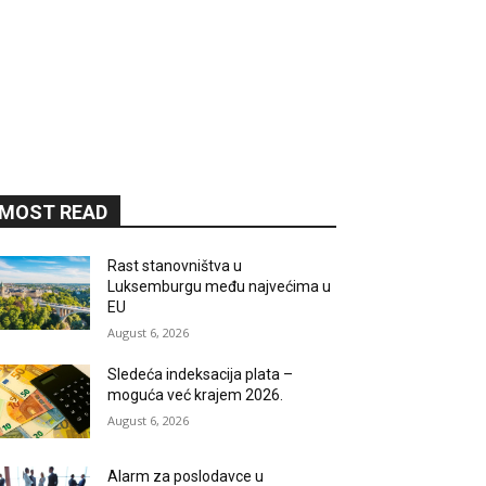
MOST READ
Rast stanovništva u
Luksemburgu među najvećima u
EU
August 6, 2026
Sledeća indeksacija plata –
moguća već krajem 2026.
August 6, 2026
Alarm za poslodavce u