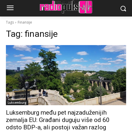
Tags
Finansije
Tag:
finansije
Luksemburg
Luksemburg među pet najzaduženijih
zemalja EU: Građani duguju više od 60
odsto BDP-a, ali postoji važan razlog