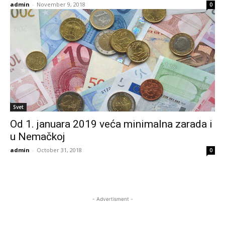
admin
-
November 9, 2018
0
Svet
Od 1. januara 2019 veća minimalna zarada i
u Nemačkoj
admin
-
October 31, 2018
0
- Advertisment -