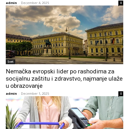
admin
-
December 4, 2025
0
Svet
Nemačka evropski lider po rashodima za
socijalnu zaštitu i zdravstvo, najmanje ulaže
u obrazovanje
admin
-
December 1, 2025
0