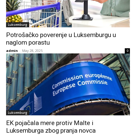
Luksemburg
Potrošačko poverenje u Luksemburgu u
naglom porastu
admin
-
May 28, 2025
0
Luksemburg
EK pojačala mere protiv Malte i
Luksemburga zbog pranja novca