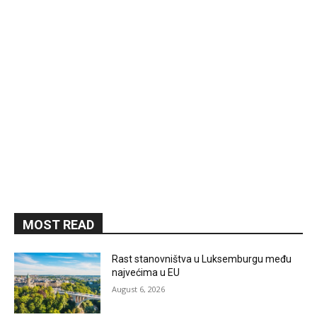
MOST READ
Rast stanovništva u Luksemburgu među
najvećima u EU
August 6, 2026