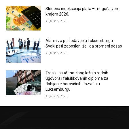
Sledeća indeksacija plata – moguća već
krajem 2026.
August 6, 2026
Alarm za poslodavce u Luksemburgu:
Svaki peti zaposleni želi da promeni posao
August 6, 2026
Trojica osuđena zbog lažnih radnih
ugovora i falsifikovanih diploma za
dobijanje boravišnih dozvola u
Luksemburgu
August 6, 2026