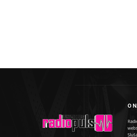
O 
Radi
webs
Sluša