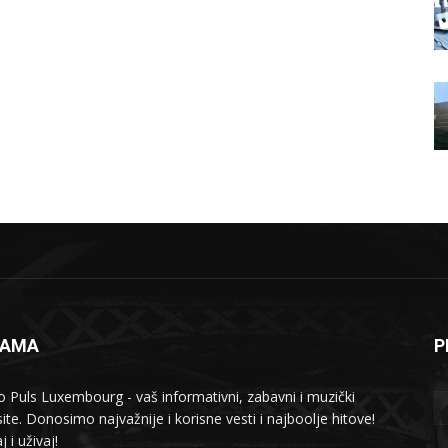
NAMA
P
o Puls Luxembourg - vaš informativni, zabavni i muzički
ite. Donosimo najvažnije i korisne vesti i najboolje hitove!
j i uživaj!