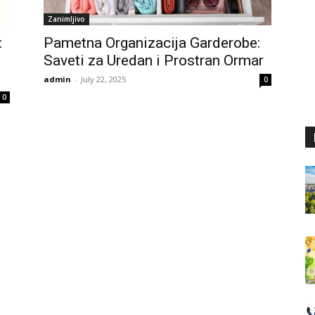
Zanimljivo
:
Pametna Organizacija Garderobe:
Saveti za Uredan i Prostran Ormar
admin
-
July 22, 2025
0
0