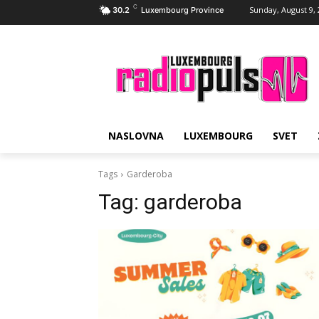
C
Sunday, August 9,
30.2
Luxembourg Province
NASLOVNA
LUXEMBOURG
SVET
Tags
Garderoba
Tag:
garderoba