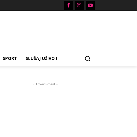
SPORT
SLUŠAJ UŽIVO !
- Advertisment -