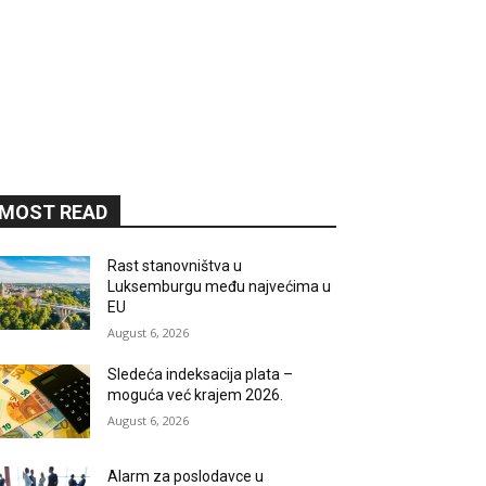
MOST READ
Rast stanovništva u
Luksemburgu među najvećima u
EU
August 6, 2026
Sledeća indeksacija plata –
moguća već krajem 2026.
August 6, 2026
Alarm za poslodavce u