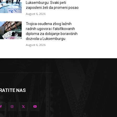
Luksemburgu: Svaki peti
zaposleni želi da promeni posao
August 6, 2026
Trojica osuđena zbog lažnih
radnih ugovora i falsifikovanih
diploma za dobijanje boravišnih
dozvola u Luksemburgu
August 6, 2026
RATITE NAS