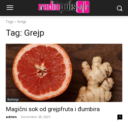
Tags
Grejp
Tag:
Grejp
Kuhinja
Magični sok od grejpfruta i đumbira
admin
-
December 28, 2025
1