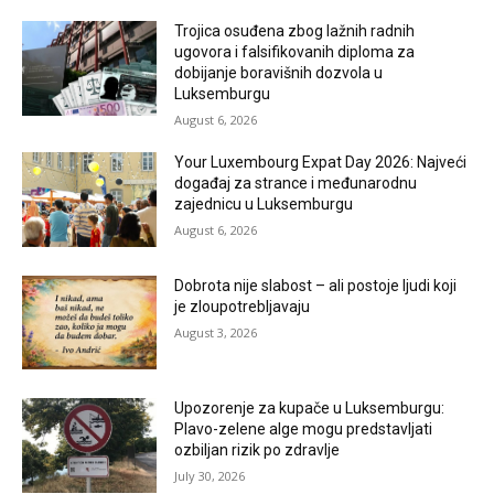
Trojica osuđena zbog lažnih radnih
ugovora i falsifikovanih diploma za
dobijanje boravišnih dozvola u
Luksemburgu
August 6, 2026
Your Luxembourg Expat Day 2026: Najveći
događaj za strance i međunarodnu
zajednicu u Luksemburgu
August 6, 2026
Dobrota nije slabost – ali postoje ljudi koji
je zloupotrebljavaju
August 3, 2026
Upozorenje za kupače u Luksemburgu:
Plavo-zelene alge mogu predstavljati
ozbiljan rizik po zdravlje
July 30, 2026