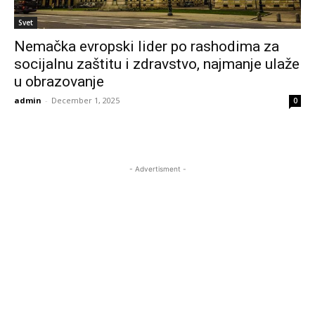
Svet
Nemačka evropski lider po rashodima za
socijalnu zaštitu i zdravstvo, najmanje ulaže
u obrazovanje
admin
-
December 1, 2025
0
- Advertisment -