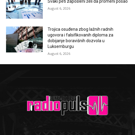
Svaki peti zaposleni želi da promeni posao
August 6, 2026
Trojica osuđena zbog lažnih radnih
ugovora i falsifikovanih diploma za
dobijanje boravišnih dozvola u
Luksemburgu
August 6, 2026