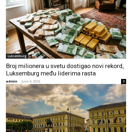
Luksemburg
Broj milionera u svetu dostigao novi rekord,
Luksemburg među liderima rasta
admin
-
June 4, 2026
0