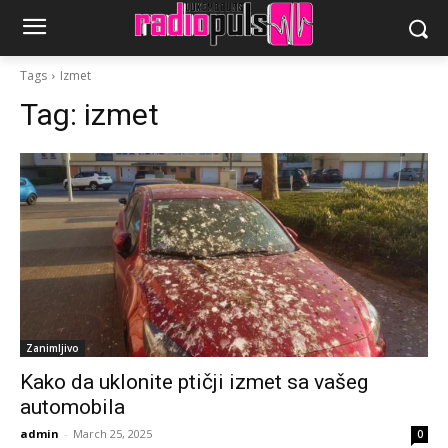
Tags
Izmet
Tag:
izmet
Zanimljivo
Kako da uklonite ptičji izmet sa vašeg
automobila
admin
-
March 25, 2025
0