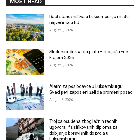
MOST READ
Rast stanovništva u Luksemburgu među
najvećima u EU
August 6, 2026
Sledeća indeksacija plata – moguća već
krajem 2026.
August 6, 2026
Alarm za poslodavce u Luksemburgu:
Svaki peti zaposleni želi da promeni posao
August 6, 2026
Trojica osuđena zbog lažnih radnih
ugovora i falsifikovanih diploma za
dobijanje boravišnih dozvola u
Luksemburgu