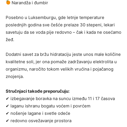
Narandža i đumbir
Posebno u Luksemburgu, gde letnje temperature
poslednjih godina sve češće prelaze 30 stepeni, lekari
savetuju da se voda pije redovno – čak i kada ne osećamo
žeđ.
Dodatni savet za bržu hidrataciju jeste unos male količine
kvalitetne soli, jer ona pomaže zadržavanju elektrolita u
organizmu, naročito tokom velikih vrućina i pojačanog
znojenja.
Stručnjaci takođe preporučuju:
✔ izbegavanje boravka na suncu između 11 i 17 časova
✔ laganu ishranu bogatu voćem i povrćem
✔ nošenje lagane i svetle odeće
✔ redovno osvežavanje prostora