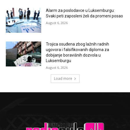
Alarm za poslodavce u Luksemburgu:
Svaki peti zaposleni želi da promeni posao
August 6, 2026
Trojica osuđena zbog lažnih radnih
ugovora i falsifikovanih diploma za
dobijanje boravišnih dozvola u
Luksemburgu
August 6, 2026
Load more