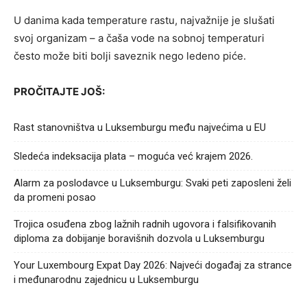
U danima kada temperature rastu, najvažnije je slušati
svoj organizam – a čaša vode na sobnoj temperaturi
često može biti bolji saveznik nego ledeno piće.
PROČITAJTE JOŠ:
Rast stanovništva u Luksemburgu među najvećima u EU
Sledeća indeksacija plata – moguća već krajem 2026.
Alarm za poslodavce u Luksemburgu: Svaki peti zaposleni želi
da promeni posao
Trojica osuđena zbog lažnih radnih ugovora i falsifikovanih
diploma za dobijanje boravišnih dozvola u Luksemburgu
Your Luxembourg Expat Day 2026: Najveći događaj za strance
i međunarodnu zajednicu u Luksemburgu