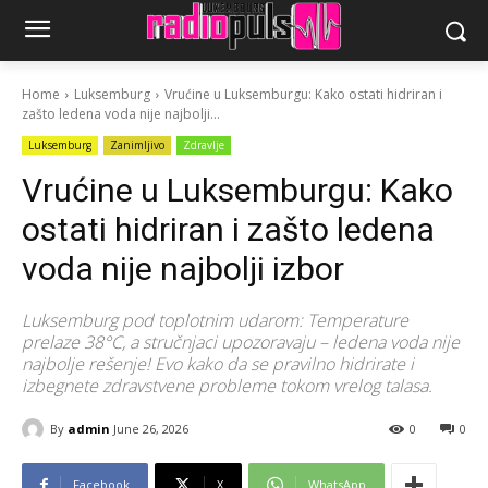
Home
Luksemburg
Vrućine u Luksemburgu: Kako ostati hidriran i
zašto ledena voda nije najbolji...
Luksemburg
Zanimljivo
Zdravlje
Vrućine u Luksemburgu: Kako
ostati hidriran i zašto ledena
voda nije najbolji izbor
Luksemburg pod toplotnim udarom: Temperature
prelaze 38°C, a stručnjaci upozoravaju – ledena voda nije
najbolje rešenje! Evo kako da se pravilno hidrirate i
izbegnete zdravstvene probleme tokom vrelog talasa.
By
admin
June 26, 2026
0
0
Facebook
X
WhatsApp