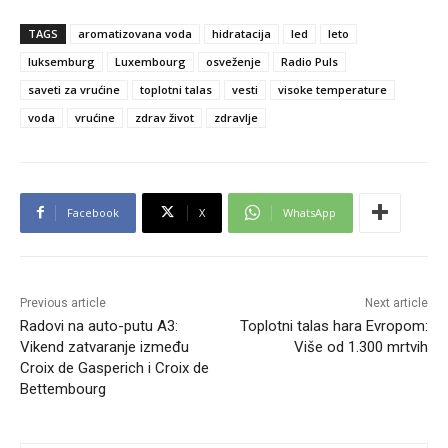
TAGS
aromatizovana voda
hidratacija
led
leto
luksemburg
Luxembourg
osveženje
Radio Puls
saveti za vrućine
toplotni talas
vesti
visoke temperature
voda
vrućine
zdrav život
zdravlje
Facebook
X
WhatsApp
Previous article
Next article
Radovi na auto-putu A3:
Toplotni talas hara Evropom:
Vikend zatvaranje između
Više od 1.300 mrtvih
Croix de Gasperich i Croix de
Bettembourg