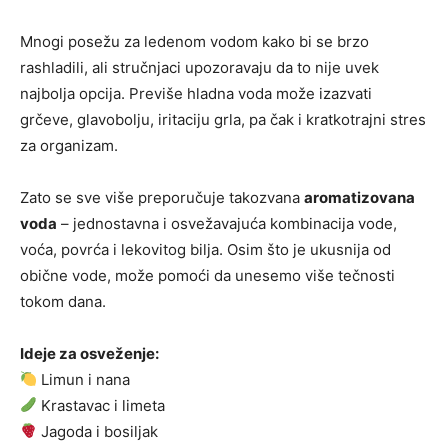
Mnogi posežu za ledenom vodom kako bi se brzo
rashladili, ali stručnjaci upozoravaju da to nije uvek
najbolja opcija. Previše hladna voda može izazvati
grčeve, glavobolju, iritaciju grla, pa čak i kratkotrajni stres
za organizam.
Zato se sve više preporučuje takozvana
aromatizovana
voda
– jednostavna i osvežavajuća kombinacija vode,
voća, povrća i lekovitog bilja. Osim što je ukusnija od
obične vode, može pomoći da unesemo više tečnosti
tokom dana.
Ideje za osveženje:
Limun i nana
Krastavac i limeta
Jagoda i bosiljak