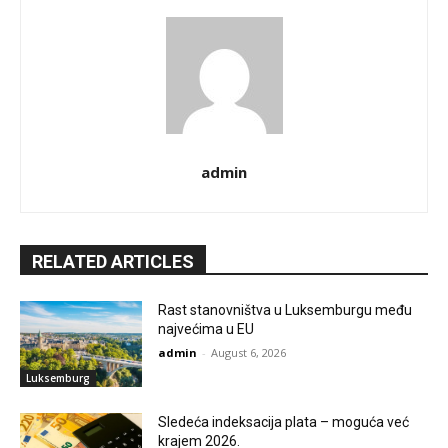
admin
RELATED ARTICLES
Rast stanovništva u Luksemburgu među
najvećima u EU
admin
-
August 6, 2026
Luksemburg
Sledeća indeksacija plata – moguća već
krajem 2026.