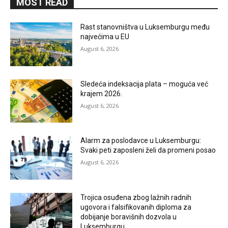
MOST READ
Rast stanovništva u Luksemburgu među
najvećima u EU
August 6, 2026
Sledeća indeksacija plata – moguća već
krajem 2026.
August 6, 2026
Alarm za poslodavce u Luksemburgu:
Svaki peti zaposleni želi da promeni posao
August 6, 2026
Trojica osuđena zbog lažnih radnih
ugovora i falsifikovanih diploma za
dobijanje boravišnih dozvola u
Luksemburgu