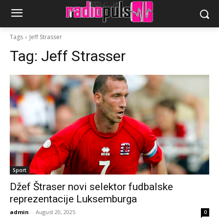
Tags
Jeff Strasser
Tag:
Jeff Strasser
Sport
Džef Štraser novi selektor fudbalske
reprezentacije Luksemburga
admin
-
August 20, 2025
0