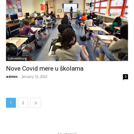
Luksemburg
Nove Covid mere u školama
admin
-
January 12, 2022
0
1
2