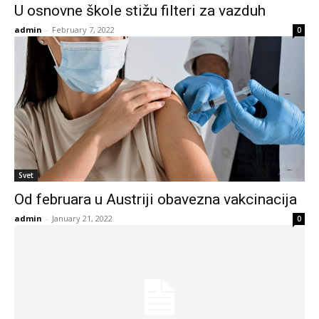
U osnovne škole stižu filteri za vazduh
admin
-
February 7, 2022
0
Svet
Od februara u Austriji obavezna vakcinacija
admin
-
January 21, 2022
0