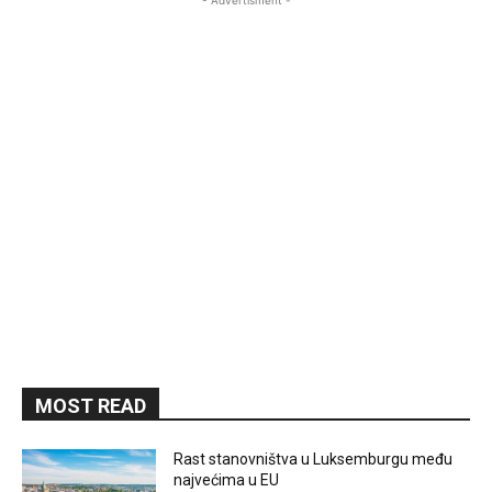
- Advertisment -
MOST READ
Rast stanovništva u Luksemburgu među
najvećima u EU