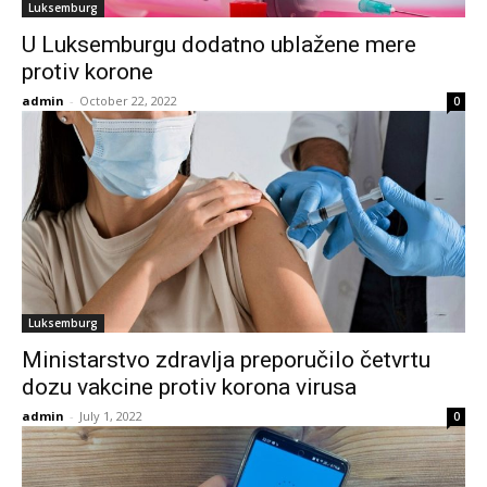
Luksemburg
U Luksemburgu dodatno ublažene mere
protiv korone
admin
-
October 22, 2022
0
Luksemburg
Ministarstvo zdravlja preporučilo četvrtu
dozu vakcine protiv korona virusa
admin
-
July 1, 2022
0