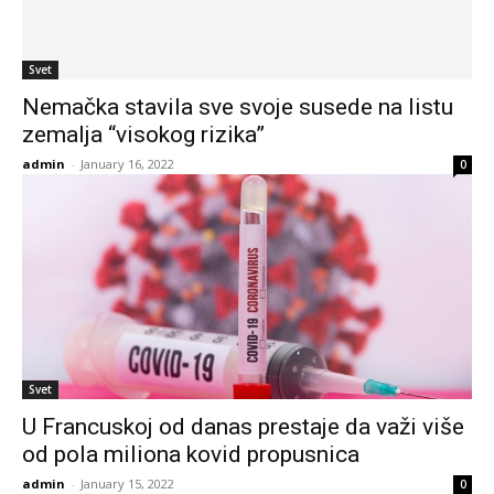
Svet
Nemačka stavila sve svoje susede na listu
zemalja “visokog rizika”
admin
-
January 16, 2022
0
Svet
U Francuskoj od danas prestaje da važi više
od pola miliona kovid propusnica
admin
-
January 15, 2022
0