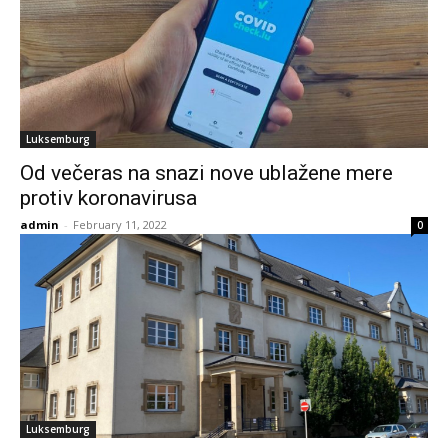
Luksemburg
Od večeras na snazi nove ublažene mere
protiv koronavirusa
admin
-
February 11, 2022
0
Luksemburg