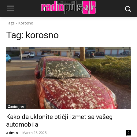
Tags
Korosno
Tag:
korosno
Zanimljivo
Kako da uklonite ptičji izmet sa vašeg
automobila
admin
-
March 25, 2025
0