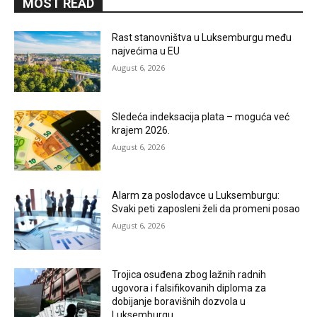
MOST READ
Rast stanovništva u Luksemburgu među
najvećima u EU
August 6, 2026
Sledeća indeksacija plata – moguća već
krajem 2026.
August 6, 2026
Alarm za poslodavce u Luksemburgu:
Svaki peti zaposleni želi da promeni posao
August 6, 2026
Trojica osuđena zbog lažnih radnih
ugovora i falsifikovanih diploma za
dobijanje boravišnih dozvola u
Luksemburgu