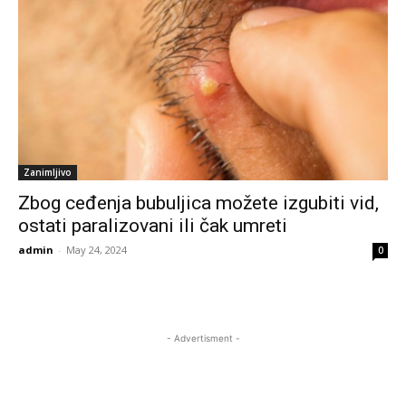
Zanimljivo
Zbog ceđenja bubuljica možete izgubiti vid,
ostati paralizovani ili čak umreti
admin
-
May 24, 2024
0
- Advertisment -