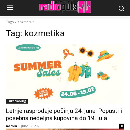
Tags
Kozmetika
Tag:
kozmetika
Luksemburg
Letnje rasprodaje počinju 24. juna: Popusti i
posebna nedeljna kupovina do 19. jula
admin
-
June 17, 2026
0