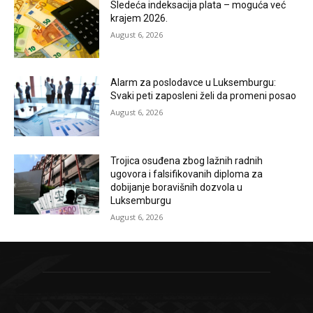
Sledeća indeksacija plata – moguća već
krajem 2026.
August 6, 2026
Alarm za poslodavce u Luksemburgu:
Svaki peti zaposleni želi da promeni posao
August 6, 2026
Trojica osuđena zbog lažnih radnih
ugovora i falsifikovanih diploma za
dobijanje boravišnih dozvola u
Luksemburgu
August 6, 2026