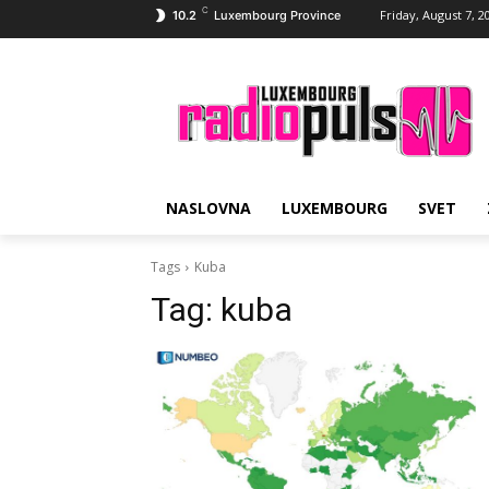
C
Friday, August 7, 2
10.2
Luxembourg Province
NASLOVNA
LUXEMBOURG
SVET
Tags
Kuba
Tag:
kuba