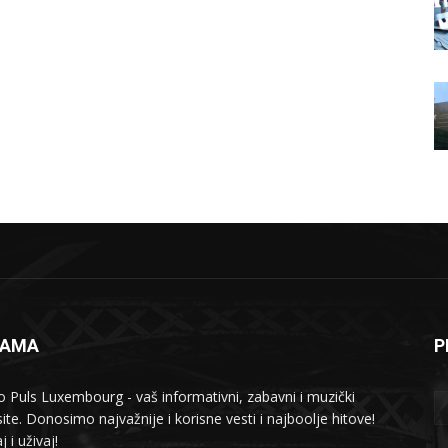
NAMA
P
o Puls Luxembourg - vaš informativni, zabavni i muzički
ite. Donosimo najvažnije i korisne vesti i najboolje hitove!
j i uživaj!