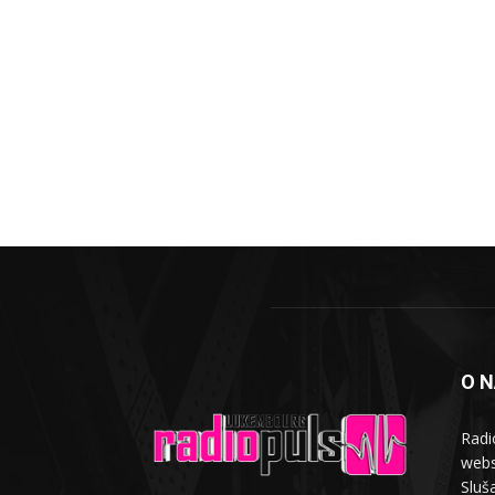
O 
Radi
webs
Sluša