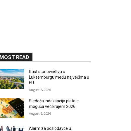
MOST READ
Rast stanovništva u
Luksemburgu među najvećima u
EU
August 6, 2026
Sledeća indeksacija plata –
moguća već krajem 2026.
August 6, 2026
Alarm za poslodavce u