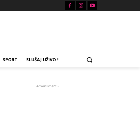
SPORT
SLUŠAJ UŽIVO !
- Advertisment -