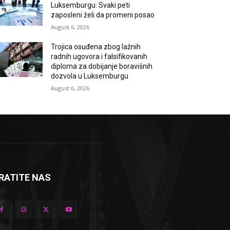
Luksemburgu: Svaki peti
zaposleni želi da promeni posao
August 6, 2026
Trojica osuđena zbog lažnih
radnih ugovora i falsifikovanih
diploma za dobijanje boravišnih
dozvola u Luksemburgu
August 6, 2026
RATITE NAS