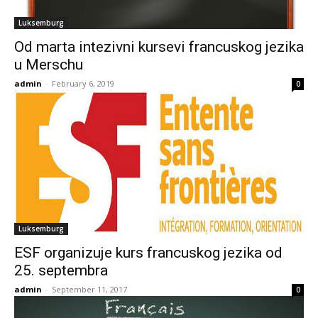
Luksemburg
Od marta intezivni kursevi francuskog jezika
u Merschu
admin
-
February 6, 2019
0
Luksemburg
ESF organizuje kurs francuskog jezika od
25. septembra
admin
-
September 11, 2017
0