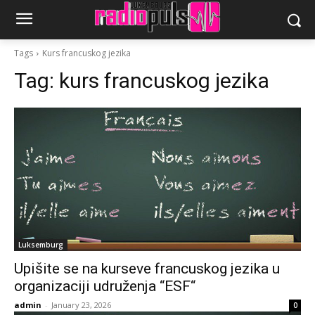
Tags
Kurs francuskog jezika
Tag:
kurs francuskog jezika
Luksemburg
Upišite se na kurseve francuskog jezika u
organizaciji udruženja “ESF“
admin
-
January 23, 2026
0