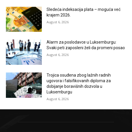
Sledeća indeksacija plata – moguća već
krajem 2026.
August 6, 2026
Alarm za poslodavce u Luksemburgu:
Svaki peti zaposleni želi da promeni posao
August 6, 2026
Trojica osuđena zbog lažnih radnih
ugovora i falsifikovanih diploma za
dobijanje boravišnih dozvola u
Luksemburgu
August 6, 2026