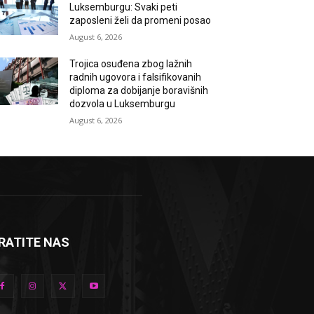
Luksemburgu: Svaki peti
zaposleni želi da promeni posao
August 6, 2026
Trojica osuđena zbog lažnih
radnih ugovora i falsifikovanih
diploma za dobijanje boravišnih
dozvola u Luksemburgu
August 6, 2026
RATITE NAS