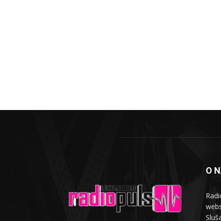
O 
Radi
webs
Sluša