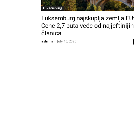
Luksemburg
Luksemburg najskuplja zemlja EU
Cene 2,7 puta veće od najjeftinijih
članica
admin
-
July 16, 2025