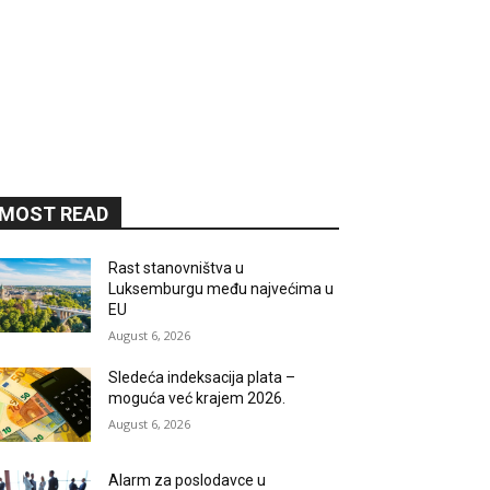
MOST READ
Rast stanovništva u
Luksemburgu među najvećima u
EU
August 6, 2026
Sledeća indeksacija plata –
moguća već krajem 2026.
August 6, 2026
Alarm za poslodavce u