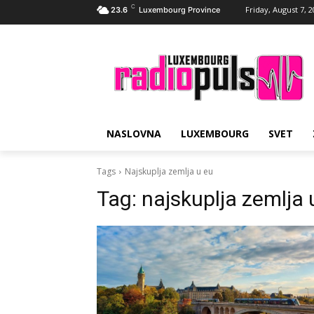
C
Friday, August 7, 
23.6
Luxembourg Province
NASLOVNA
LUXEMBOURG
SVET
Tags
Najskuplja zemlja u eu
Tag:
najskuplja zemlja 