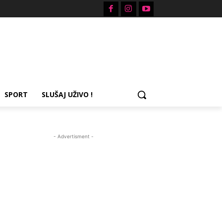
SPORT
SLUŠAJ UŽIVO !
- Advertisment -