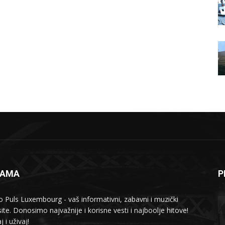
NAMA
P
o Puls Luxembourg - vaš informativni, zabavni i muzički
ite. Donosimo najvažnije i korisne vesti i najboolje hitove!
j i uživaj!