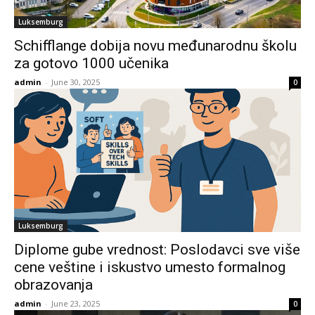
Luksemburg
Schifflange dobija novu međunarodnu školu
za gotovo 1000 učenika
admin
-
June 30, 2025
0
Luksemburg
Diplome gube vrednost: Poslodavci sve više
cene veštine i iskustvo umesto formalnog
obrazovanja
admin
-
June 23, 2025
0