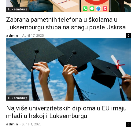
Luksemburg
Zabrana pametnih telefona u školama u
Luksemburgu stupa na snagu posle Uskrsa
admin
-
April 17, 2025
0
Luksemburg
Najviše univerzitetskih diploma u EU imaju
mladi u Irskoj i Luksemburgu
admin
-
June 1, 2023
0