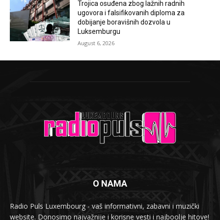
Trojica osuđena zbog lažnih radnih
ugovora i falsifikovanih diploma za
dobijanje boravišnih dozvola u
Luksemburgu
August 6, 2026
O NAMA
Radio Puls Luxembourg - vaš informativni, zabavni i muzički
website. Donosimo najvažnije i korisne vesti i najboolje hitove!