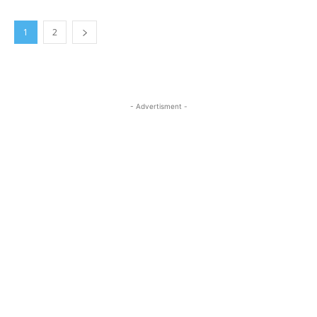
1
2
- Advertisment -