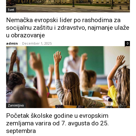
Svet
Nemačka evropski lider po rashodima za
socijalnu zaštitu i zdravstvo, najmanje ulaže
u obrazovanje
admin
-
December 1, 2025
0
Zanimljivo
Početak školske godine u evropskim
zemljama varira od 7. avgusta do 25.
septembra