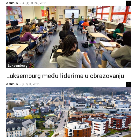
admin
-
August 26, 2025
0
Luksemburg
Luksemburg među liderima u obrazovanju
admin
-
July 8, 2025
0