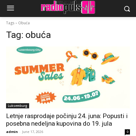
Tags
Obuća
Tag:
obuća
Luksemburg
Letnje rasprodaje počinju 24. juna: Popusti i
posebna nedeljna kupovina do 19. jula
admin
-
June 17, 2026
0