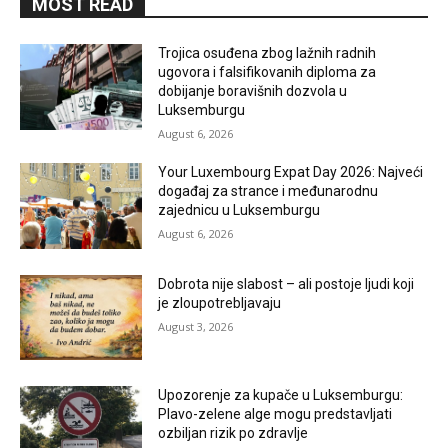
MOST READ
Trojica osuđena zbog lažnih radnih
ugovora i falsifikovanih diploma za
dobijanje boravišnih dozvola u
Luksemburgu
August 6, 2026
Your Luxembourg Expat Day 2026: Najveći
događaj za strance i međunarodnu
zajednicu u Luksemburgu
August 6, 2026
Dobrota nije slabost – ali postoje ljudi koji
je zloupotrebljavaju
August 3, 2026
Upozorenje za kupače u Luksemburgu:
Plavo-zelene alge mogu predstavljati
ozbiljan rizik po zdravlje