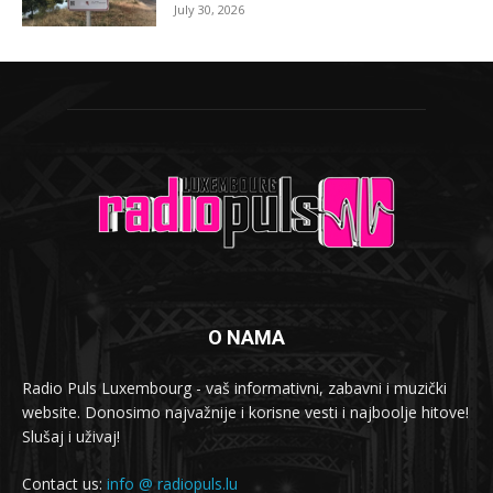
July 30, 2026
O NAMA
Radio Puls Luxembourg - vaš informativni, zabavni i muzički
website. Donosimo najvažnije i korisne vesti i najboolje hitove!
Slušaj i uživaj!
Contact us:
info @ radiopuls.lu