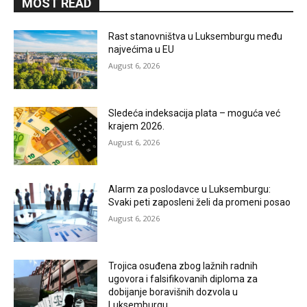
MOST READ
Rast stanovništva u Luksemburgu među
najvećima u EU
August 6, 2026
Sledeća indeksacija plata – moguća već
krajem 2026.
August 6, 2026
Alarm za poslodavce u Luksemburgu:
Svaki peti zaposleni želi da promeni posao
August 6, 2026
Trojica osuđena zbog lažnih radnih
ugovora i falsifikovanih diploma za
dobijanje boravišnih dozvola u
Luksemburgu