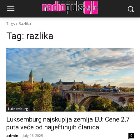
Tags
Razlika
Tag:
razlika
Luksemburg
Luksemburg najskuplja zemlja EU: Cene 2,7
puta veće od najjeftinijih članica
admin
-
July 16, 2025
0