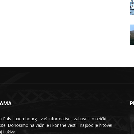
NAMA
P
o Puls Luxembourg - vaš informativni, zabavni i muzički
ite. Donosimo najvažnije i korisne vesti i najboolje hitove!
j i uživaj!