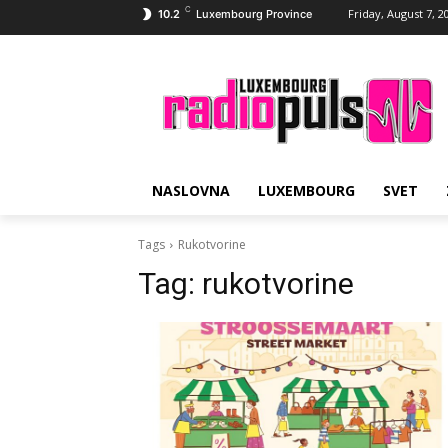
C
Friday, August 7, 2
10.2
Luxembourg Province
NASLOVNA
LUXEMBOURG
SVET
Tags
Rukotvorine
Tag:
rukotvorine