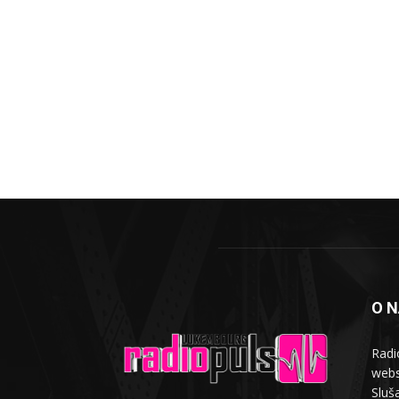
O 
Radi
webs
Sluša