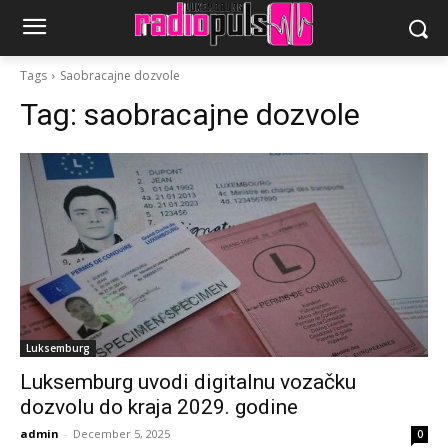
Tags
Saobracajne dozvole
Tag:
saobracajne dozvole
Luksemburg
Luksemburg uvodi digitalnu vozačku
dozvolu do kraja 2029. godine
admin
-
December 5, 2025
0