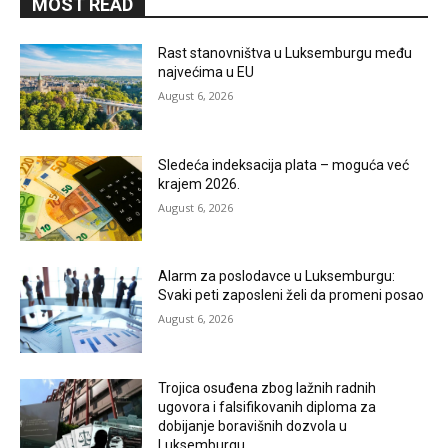
MOST READ
Rast stanovništva u Luksemburgu među
najvećima u EU
August 6, 2026
Sledeća indeksacija plata – moguća već
krajem 2026.
August 6, 2026
Alarm za poslodavce u Luksemburgu:
Svaki peti zaposleni želi da promeni posao
August 6, 2026
Trojica osuđena zbog lažnih radnih
ugovora i falsifikovanih diploma za
dobijanje boravišnih dozvola u
Luksemburgu