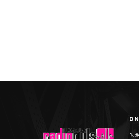
O 
Radi