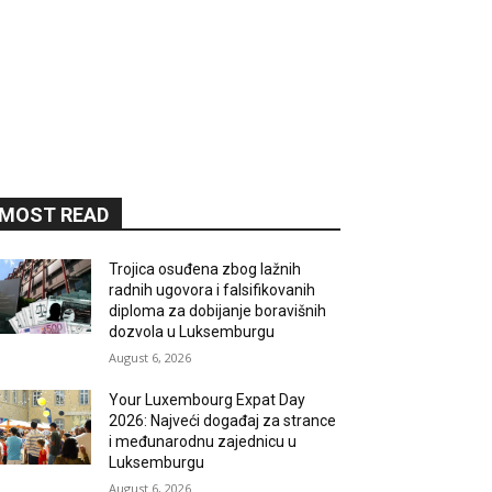
MOST READ
Trojica osuđena zbog lažnih
radnih ugovora i falsifikovanih
diploma za dobijanje boravišnih
dozvola u Luksemburgu
August 6, 2026
Your Luxembourg Expat Day
2026: Najveći događaj za strance
i međunarodnu zajednicu u
Luksemburgu
August 6, 2026