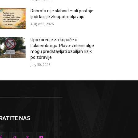
Dobrota nije slabost – ali postoje
ljudi koji je zloupotrebljavaju
August 3, 2026
Upozorenje za kupače u
Luksemburgu: Plavo-zelene alge
mogu predstavljati ozbiljan rizik
po zdravlje
July 30, 2026
RATITE NAS