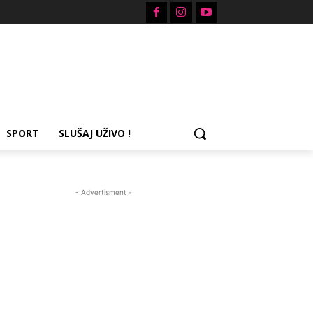
SPORT
SLUŠAJ UŽIVO !
- Advertisment -