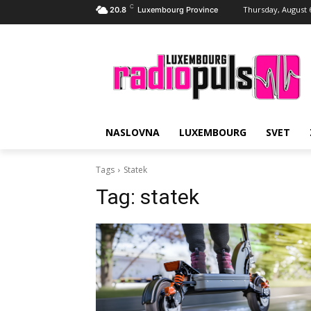
C
Thursday, August 
20.8
Luxembourg Province
NASLOVNA
LUXEMBOURG
SVET
Tags
Statek
Tag:
statek