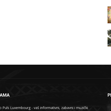
NAMA
P
o Puls Luxembourg - vaš informativni, zabavni i muzički