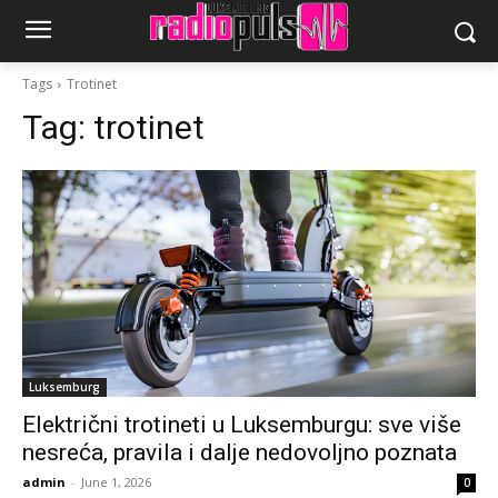
Tags
Trotinet
Tag:
trotinet
Luksemburg
Električni trotineti u Luksemburgu: sve više
nesreća, pravila i dalje nedovoljno poznata
admin
-
June 1, 2026
0