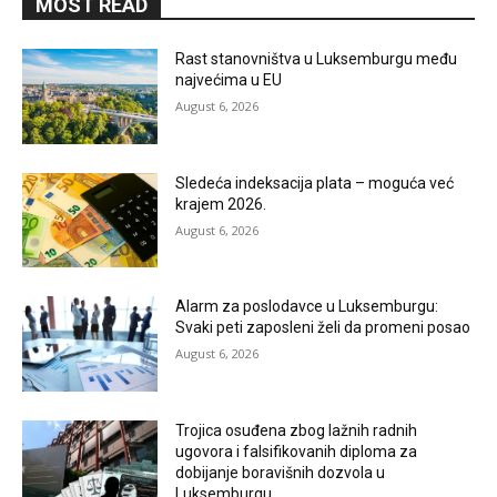
MOST READ
Rast stanovništva u Luksemburgu među
najvećima u EU
August 6, 2026
Sledeća indeksacija plata – moguća već
krajem 2026.
August 6, 2026
Alarm za poslodavce u Luksemburgu:
Svaki peti zaposleni želi da promeni posao
August 6, 2026
Trojica osuđena zbog lažnih radnih
ugovora i falsifikovanih diploma za
dobijanje boravišnih dozvola u
Luksemburgu