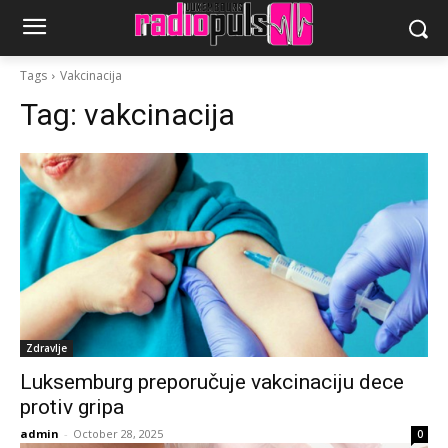
Tags
Vakcinacija
Tag:
vakcinacija
Zdravlje
Luksemburg preporučuje vakcinaciju dece
protiv gripa
admin
-
October 28, 2025
0