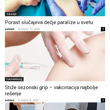
Zdravlje
Porast slučajeva dečje paralize u svetu
admin
-
October 12, 2022
0
Luksemburg
Stiže sezonski grip – vakcinacija najbolje
rešenje
admin
-
October 8, 2022
0