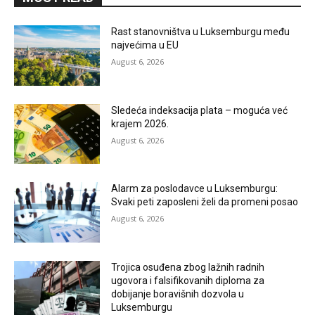
Rast stanovništva u Luksemburgu među
najvećima u EU
August 6, 2026
Sledeća indeksacija plata – moguća već
krajem 2026.
August 6, 2026
Alarm za poslodavce u Luksemburgu:
Svaki peti zaposleni želi da promeni posao
August 6, 2026
Trojica osuđena zbog lažnih radnih
ugovora i falsifikovanih diploma za
dobijanje boravišnih dozvola u
Luksemburgu