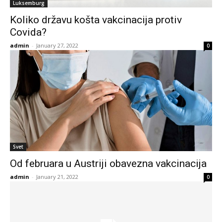
Luksemburg
Koliko državu košta vakcinacija protiv
Covida?
admin
-
January 27, 2022
0
Svet
Od februara u Austriji obavezna vakcinacija
admin
-
January 21, 2022
0