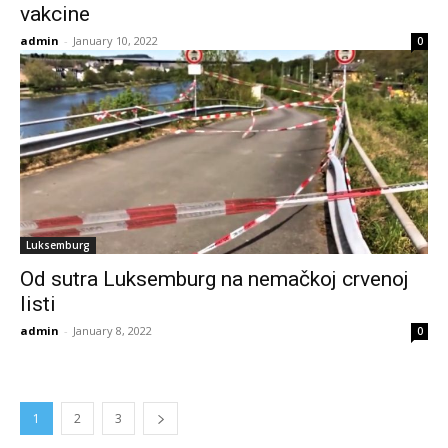
vakcine
admin
-
January 10, 2022
0
Luksemburg
Od sutra Luksemburg na nemačkoj crvenoj
listi
admin
-
January 8, 2022
0
1
2
3