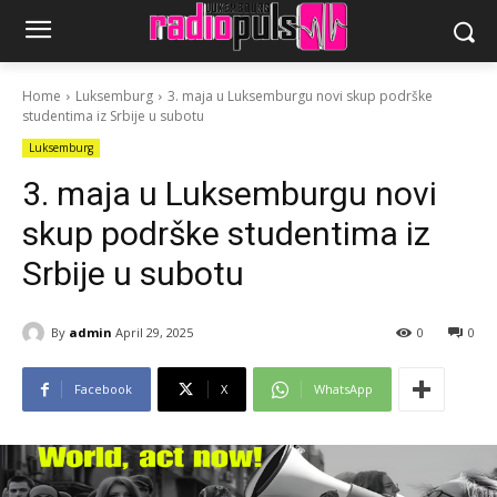
Home
Luksemburg
3. maja u Luksemburgu novi skup podrške
studentima iz Srbije u subotu
Luksemburg
3. maja u Luksemburgu novi
skup podrške studentima iz
Srbije u subotu
By
admin
April 29, 2025
0
0
Facebook
X
WhatsApp