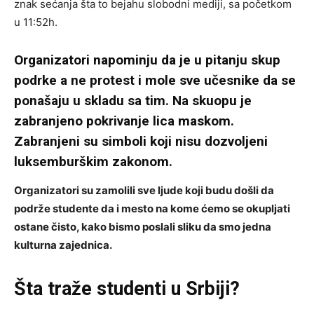
znak sećanja šta to bejahu slobodni mediji, sa početkom
u 11:52h.
Organizatori napominju da je u pitanju skup
podrke a ne protest i mole sve učesnike da se
ponašaju u skladu sa tim.
Na skuopu je
zabranjeno pokrivanje lica maskom.
Zabranjeni su simboli koji nisu dozvoljeni
luksemburškim zakonom.
Organizatori su zamolili sve ljude koji budu došli da
podrže studente da i mesto na kome ćemo se okupljati
ostane čisto, kako bismo poslali sliku da smo jedna
kulturna zajednica.
Šta traže studenti u Srbiji?