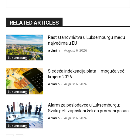
RELATED ARTICLES
Rast stanovništva u Luksemburgu među
najvećima u EU
admin
-
August 6, 2026
Luksemburg
Sledeća indeksacija plata – moguća već
krajem 2026.
admin
-
August 6, 2026
Luksemburg
Alarm za poslodavce u Luksemburgu:
Svaki peti zaposleni želi da promeni posao
admin
-
August 6, 2026
Luksemburg