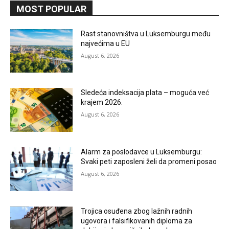
MOST POPULAR
Rast stanovništva u Luksemburgu među
najvećima u EU
August 6, 2026
Sledeća indeksacija plata – moguća već
krajem 2026.
August 6, 2026
Alarm za poslodavce u Luksemburgu:
Svaki peti zaposleni želi da promeni posao
August 6, 2026
Trojica osuđena zbog lažnih radnih
ugovora i falsifikovanih diploma za