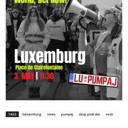
TAGS
luksemburg
news
pumpaj
skup podrske
vesti