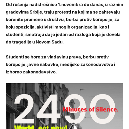
Od rušenja nadstrešnice 1. novembra do danas, u raznim
gradovima Srbije, traju protesti na kojima se zahtevaju
korenite promene u društvu, borba protiv korupcije, za
koju opozicija, aktivisti mnogih organizacija, kao i
studenti, smatraju da je jedan od razloga koja je dovela
do tragedije u Novom Sadu.
Studenti se bore za vladavinu prava, borbu protiv
korupcije, javne nabavke, medijsko zakonodavstvo i
izborno zakonodavstvo.