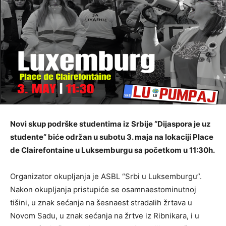
Novi skup podrške studentima iz Srbije “Dijaspora je uz
studente” biće održan u subotu 3. maja na lokaciji Place
de Clairefontaine u Luksemburgu sa početkom u 11:30h.
Organizator okupljanja je ASBL “Srbi u Luksemburgu”.
Nakon okupljanja pristupiće se osamnaestominutnoj
tišini, u znak sećanja na šesnaest stradalih žrtava u
Novom Sadu, u znak sećanja na žrtve iz Ribnikara, i u