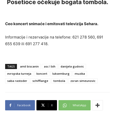
Posetioce očekuje bogata tombola.
Ceo koncert snimaće i emitovati televizija Sehara.
Informacije i rezervacije na telefone: 621 278 560, 691
655 639 ili 691 277 418.
TAGS
amil biscanin
asc l bih
danijela gudovic
evropska turneja
koncert
luksemburg
muzika
saba rastoder
schifflange
tombola
zoran simeunovic
Facebook
X
WhatsApp