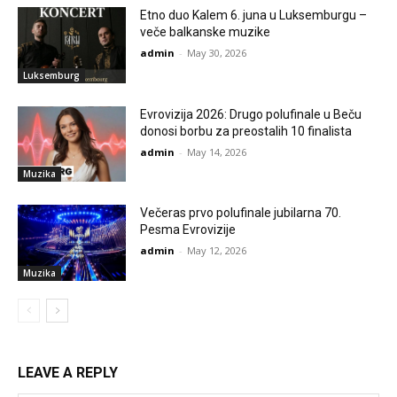
Etno duo Kalem 6. juna u Luksemburgu –
veče balkanske muzike
admin
-
May 30, 2026
Luksemburg
Evrovizija 2026: Drugo polufinale u Beču
donosi borbu za preostalih 10 finalista
admin
-
May 14, 2026
Muzika
Večeras prvo polufinale jubilarna 70.
Pesma Evrovizije
admin
-
May 12, 2026
Muzika
LEAVE A REPLY