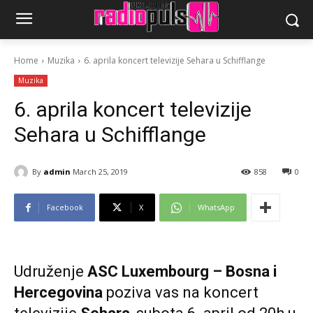
Home
Muzika
6. aprila koncert televizije Sehara u Schifflange
Muzika
6. aprila koncert televizije
Sehara u Schifflange
By
admin
March 25, 2019
858
0
Facebook
X
WhatsApp
Udruženje
ASC Luxembourg – Bosna i
Hercegovina
poziva vas na koncert