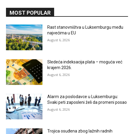
MOST POPULAR
Rast stanovništva u Luksemburgu među
najvećima u EU
August 6, 2026
Sledeća indeksacija plata – moguća već
krajem 2026.
August 6, 2026
Alarm za poslodavce u Luksemburgu:
Svaki peti zaposleni želi da promeni posao
August 6, 2026
Trojica osuđena zbog lažnih radnih