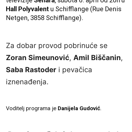
televizije
Sehara
, subota 6. april od 20h u
Hall Polyvalent
u Schifflange (Rue Denis
Netgen, 3858 Schifflange).
Za dobar provod pobrinuće se
Zoran Simeunović
,
Amil Biščanin
,
Saba Rastoder
i pevačica
iznenađenja.
Voditelj programa je
Danijela Gudović
.